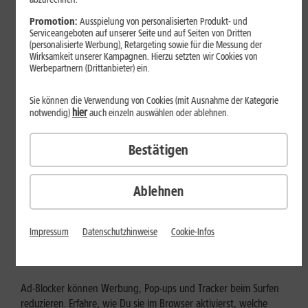
Mehr erfahren
Promotion:
Ausspielung von personalisierten Produkt- und
Serviceangeboten auf unserer Seite und auf Seiten von Dritten
(personalisierte Werbung), Retargeting sowie für die Messung der
Wirksamkeit unserer Kampagnen. Hierzu setzten wir Cookies von
Werbepartnern (Drittanbieter) ein.
Sie können die Verwendung von Cookies (mit Ausnahme der Kategorie
hier
notwendig)
auch einzeln auswählen oder ablehnen.
Bestätigen
Ablehnen
Internet zuhause
Ad-Blocker aktivieren: Werbung
Impressum
Datenschutzhinweise
Cookie-Infos
und Tracking bewusst steuern
Ad-Blocker können Werbung, Pop-ups und Tracker beim Surfen
reduzieren. Erfahre, wie Du sie im Browser aktivierst, welche