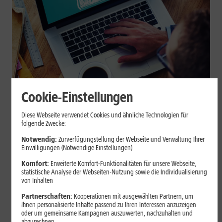
Cookie-Einstellungen
Internet zuhause
Diese Webseite verwendet Cookies und ähnliche Technologien für
Browser-Erweiterungen sicher
folgende Zwecke:
nutzen: So erkennst Du
Notwendig:
Zurverfügungstellung der Webseite und Verwaltung Ihrer
Einwilligungen (Notwendige Einstellungen)
vertrauenswürdige Add-ons
Komfort:
Erweiterte Komfort-Funktionalitäten für unsere Webseite,
statistische Analyse der Webseiten-Nutzung sowie die Individualisierung
Browser-Erweiterungen können praktisch sein, greifen aber je
von Inhalten
nach Berechtigung tief in Deine Browserdaten ein. Der Beitrag
Partnerschaften:
Kooperationen mit ausgewählten Partnern, um
zeigt Dir, wie Du Add-ons vor der Installation prüfst und riskante
Ihnen personalisierte Inhalte passend zu Ihren Interessen anzuzeigen
Erweiterungen erkennst.
oder um gemeinsame Kampagnen auszuwerten, nachzuhalten und
abzurechnen.