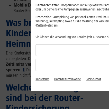
Mobile Daten und fremde WLANs
umgehen
Partnerschaften:
Kooperationen mit ausgewählten Partne
oder um gemeinsame Kampagnen auszuwerten, nachzuhal
Router-Regeln.
Promotion:
Ausspielung von personalisierten Produkt- u
Was bringt eine
Werbung), Retargeting sowie für die Messung der Wirksam
(Drittanbieter) ein.
Kindersicherung im
Sie können die Verwendung von Cookies (mit Ausnahme d
Heimnetzwerk?
Eine Kindersicherung hilft Dir, die Internetnutzung besser
zu begleiten: Du
kannst Online-Zeiten festlegen,
Zeitlimits vergeben und bestimmte Webseiten
sperren
.
[1]
Diese Regeln greifen direkt im
Heimnetz
und
müssen nicht für jedes Gerät einzeln eingerichtet werden.
Impressum
Datenschutzhinweise
Cookie-Infos
Welche Einstellungen
sind bei der Router-
Kindersicherung