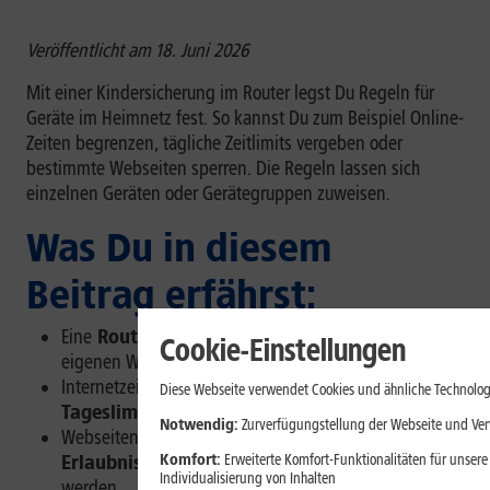
Veröffentlicht am 18. Juni 2026
Mit einer Kindersicherung im Router legst Du Regeln für
Geräte im Heimnetz fest. So kannst Du zum Beispiel Online-
Zeiten begrenzen, tägliche Zeitlimits vergeben oder
bestimmte Webseiten sperren. Die Regeln lassen sich
einzelnen Geräten oder Gerätegruppen zuweisen.
Was Du in diesem
Beitrag erfährst:
Eine
Router-Kindersicherung
gilt für Geräte im
Cookie-Einstellungen
eigenen WLAN oder Heimnetz.
Internetzeiten lassen sich per
Zeitplan oder
Diese Webseite verwendet Cookies und ähnliche Technolog
Tageslimit
begrenzen.
Notwendig:
Zurverfügungstellung der Webseite und Verw
Webseiten können über
Sperrlisten,
Erlaubnislisten oder Inhaltsfilter
blockiert
Komfort:
Erweiterte Komfort-Funktionalitäten für unsere
Individualisierung von Inhalten
werden.