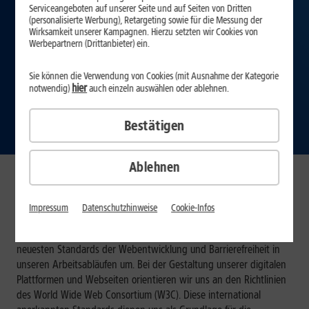
Serviceangeboten auf unserer Seite und auf Seiten von Dritten
(personalisierte Werbung), Retargeting sowie für die Messung der
Wirksamkeit unserer Kampagnen. Hierzu setzten wir Cookies von
Werbepartnern (Drittanbieter) ein.
Sie können die Verwendung von Cookies (mit Ausnahme der Kategorie
hier
notwendig)
auch einzeln auswählen oder ablehnen.
Bestätigen
Ablehnen
Erklärung zur Barrierefreiheit
Uns ist es ein wichtiges Anliegen, dass unsere Inhalte und
Impressum
Datenschutzhinweise
Cookie-Infos
Dienstleistungen für alle Menschen zugänglich und
benutzerfreundlich sind. Um dieses Ziel zu erreichen, setzen wir die
neuesten Standards der Webentwicklung und Barrierefreiheit in
unseren Arbeitsabläufen um. Bei der Gestaltung unserer digitalen
Plattformen und Webseiten orientieren wir uns an den Richtlinien
des World Wide Web Consortium (W3C). Diese international