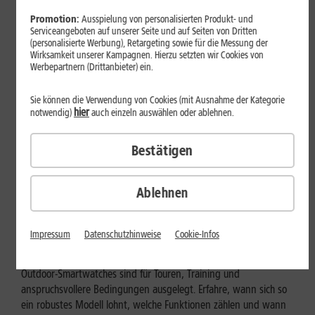
Promotion:
Ausspielung von personalisierten Produkt- und
Serviceangeboten auf unserer Seite und auf Seiten von Dritten
(personalisierte Werbung), Retargeting sowie für die Messung der
Wirksamkeit unserer Kampagnen. Hierzu setzten wir Cookies von
Werbepartnern (Drittanbieter) ein.
Sie können die Verwendung von Cookies (mit Ausnahme der Kategorie
hier
notwendig)
auch einzeln auswählen oder ablehnen.
Bestätigen
Ablehnen
Geräte & Hardware
Outdoor-Smartwatch: Für wen
Impressum
Datenschutzhinweise
Cookie-Infos
eignen sich die robusten Modelle?
Outdoor-Smartwatches sind für Touren, Training und
anspruchsvollere Bedingungen ausgelegt. Erfahre, wann sich so
ein robustes Modell lohnt, welche Funktionen zählen und wann