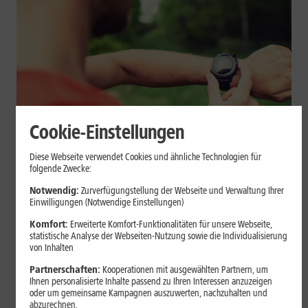
Cookie-Einstellungen
Geräte & Hardware
Diese Webseite verwendet Cookies und ähnliche Technologien für
folgende Zwecke:
Smartwatch beim Sport: So
Notwendig:
Zurverfügungstellung der Webseite und Verwaltung Ihrer
unterstützt sie Dein Training
Einwilligungen (Notwendige Einstellungen)
Komfort:
Erweiterte Komfort-Funktionalitäten für unsere Webseite,
Eine Smartwatch macht Belastung, Tempo und Trainingsablauf
statistische Analyse der Webseiten-Nutzung sowie die Individualisierung
sichtbar. Erfahre, wie Du Pulsmessung, Herzfrequenzzonen, GPS,
von Inhalten
Pace und Intervalle sinnvoll nutzt und warum einzelne Werte
Partnerschaften:
Kooperationen mit ausgewählten Partnern, um
keine medizinische Beurteilung ersetzen.
Ihnen personalisierte Inhalte passend zu Ihren Interessen anzuzeigen
oder um gemeinsame Kampagnen auszuwerten, nachzuhalten und
Mehr erfahren
abzurechnen.