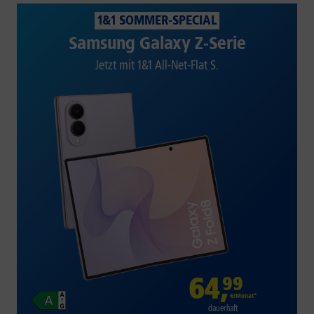
1&1 SOMMER-SPECIAL
Samsung Galaxy Z-Serie
Jetzt mit 1&1 All-Net-Flat S.
64
,
99
€/Monat*
dauerhaft