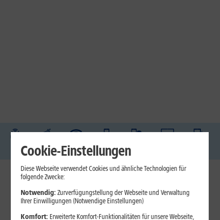
DSL
Glasfaser
Internet
Handys
Mobilfunk-
Laptops
Tablets
Cookie-Einstellungen
Tarife
Diese Webseite verwendet Cookies und ähnliche Technologien für
folgende Zwecke:
1&1 Internet
Notwendig:
Zurverfügungstellung der Webseite und Verwaltung
Jetzt unterbrechungsfrei ins sehr gute Netz wechseln.
Ihrer Einwilligungen (Notwendige Einstellungen)
Ohne doppelte Kosten.*
Komfort:
Erweiterte Komfort-Funktionalitäten für unsere Webseite,