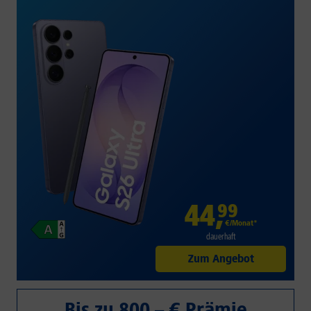
44
,
99
€/Monat*
dauerhaft
Zum Angebot
Bis zu 800,– € Prämie