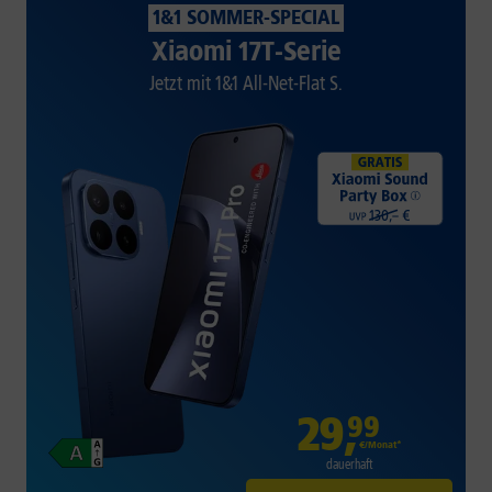
1&1 SOMMER-SPECIAL
Xiaomi 17T-Serie
Jetzt mit 1&1 All-Net-Flat S.
29
,
99
€/Monat*
dauerhaft