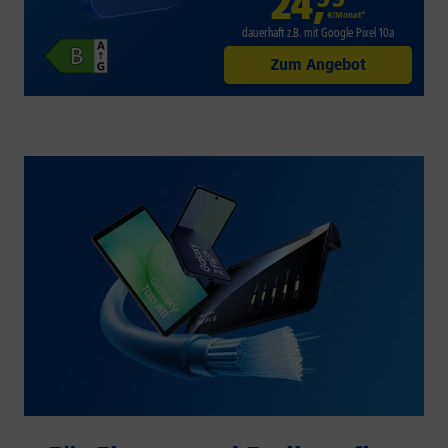
24
,
€/Monat*
dauerhaft z.B. mit Google Pixel 10a
Zum Angebot