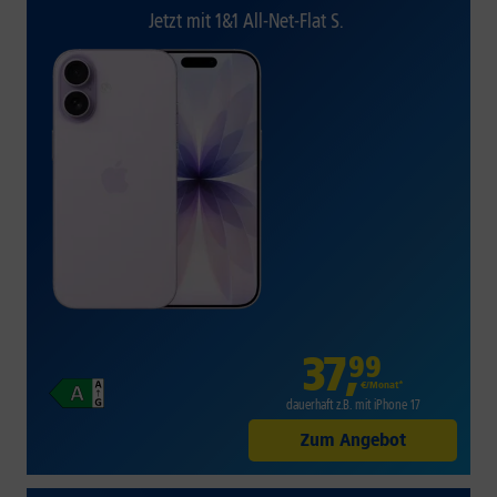
Jetzt mit 1&1 All-Net-Flat S.
37
,
99
€/Monat*
dauerhaft z.B. mit iPhone 17
Zum Angebot