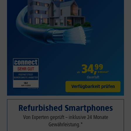
34
,
99
€/Monat*
ab
dauerhaft
Verfügbarkeit prüfen
Refurbished Smartphones
Von Experten geprüft – inklusive 24 Monate
Gewährleistung.*