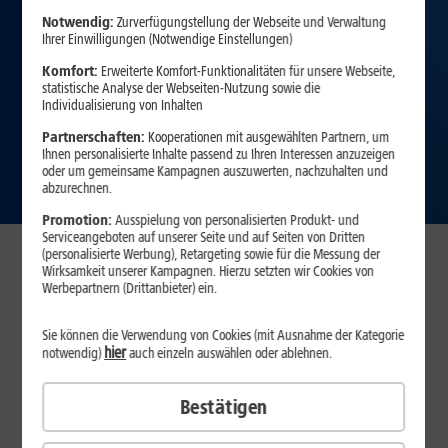
Notwendig:
Zurverfügungstellung der Webseite und Verwaltung
Ihrer Einwilligungen (Notwendige Einstellungen)
Komfort:
Erweiterte Komfort-Funktionalitäten für unsere Webseite,
statistische Analyse der Webseiten-Nutzung sowie die
Individualisierung von Inhalten
Partnerschaften:
Kooperationen mit ausgewählten Partnern, um
Ihnen personalisierte Inhalte passend zu Ihren Interessen anzuzeigen
Zum Angebot
oder um gemeinsame Kampagnen auszuwerten, nachzuhalten und
abzurechnen.
Promotion:
Ausspielung von personalisierten Produkt- und
Serviceangeboten auf unserer Seite und auf Seiten von Dritten
(personalisierte Werbung), Retargeting sowie für die Messung der
Verfügbarkeit prüfen
Wirksamkeit unserer Kampagnen. Hierzu setzten wir Cookies von
Werbepartnern (Drittanbieter) ein.
Sie können die Verwendung von Cookies (mit Ausnahme der Kategorie
hier
notwendig)
auch einzeln auswählen oder ablehnen.
Bestätigen
Ich nutze hier bereits einen Internet-Anschluss eines