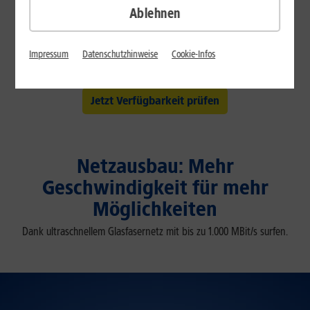
anderen Anbieters
Ablehnen
Ich nutze hier noch keinen Internet-Anschluss
Impressum
Datenschutzhinweise
Cookie-Infos
Datenschutz
Jetzt Verfügbarkeit prüfen
Netzausbau: Mehr
Geschwindigkeit für mehr
Möglichkeiten
Dank ultraschnellem Glasfasernetz mit bis zu 1.000 MBit/s surfen.