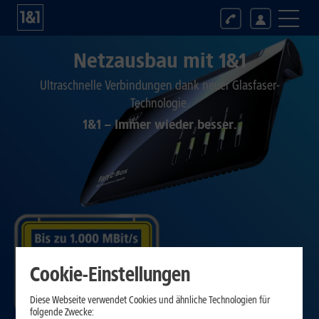
Netzausbau mit 1&1
Ultraschnelle Verbindungen dank neuer Glasfaser-
Technologie.
1&1 – Immer wieder besser.
Cookie-Einstellungen
Diese Webseite verwendet Cookies und ähnliche Technologien für
folgende Zwecke: