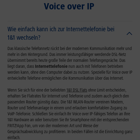
Voice over IP
Wie einfach kann ich zur Internettelefonie bei
1&1 wechseln?
Das klassische Telefonnetz rückt bei der modernen Kommunikation mehr und
mehr in den Hintergrund. Das immer leistungsfähiger werdende DSL-Netz
übernimmt bereits heute große Teile der normalen Telefongespräche. Das
liegt daran, dass
Internettelefonie
nun auch mit Telefonen betrieben
werden kann, ohne den Computer dabei zu nutzen. Spezielle für Voice over IP
entwickelte Telefone ermöglichen die Kommunikation über das Internet.
Wenn Sie sich für eine der beliebten
1&1 DSL Flats
ohne Limit entscheiden,
erhalten Sie Flatrates für Internet und Telefonie und zudem auch gleich
den
passenden Router
günstig dazu.
Die 1&1 WLAN-Router vereinen
Modem,
Router und Telefonanlage in einem und erlauben komfortablen Zugang zu
VoIP-Telefonie. Schließen Sie einfach Ihr Voice over IP-fähiges Telefon an Ihre
1&1 Hardware an oder benutzen Sie Ihr Smartphone mit der entsprechenden
FRITZ!App Fon, um von der modernen Art und Weise der
Gesprächsabwicklung zu profitieren. In beiden Fällen ist die Einrichtung ganz
einfach.