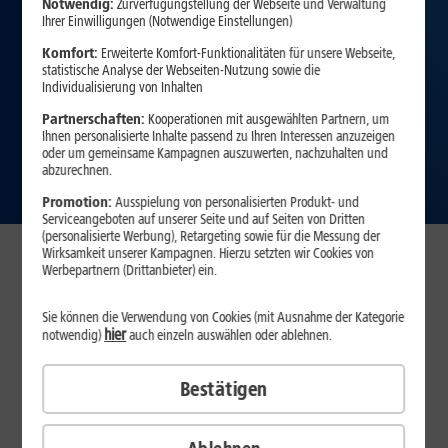
Notwendig:
Zurverfügungstellung der Webseite und Verwaltung
Ihrer Einwilligungen (Notwendige Einstellungen)
Komfort:
Erweiterte Komfort-Funktionalitäten für unsere Webseite,
statistische Analyse der Webseiten-Nutzung sowie die
Individualisierung von Inhalten
Partnerschaften:
Kooperationen mit ausgewählten Partnern, um
Ihnen personalisierte Inhalte passend zu Ihren Interessen anzuzeigen
oder um gemeinsame Kampagnen auszuwerten, nachzuhalten und
abzurechnen.
Promotion:
Ausspielung von personalisierten Produkt- und
Serviceangeboten auf unserer Seite und auf Seiten von Dritten
(personalisierte Werbung), Retargeting sowie für die Messung der
Wirksamkeit unserer Kampagnen. Hierzu setzten wir Cookies von
Verfügbarkeit prüfen
Werbepartnern (Drittanbieter) ein.
Sie können die Verwendung von Cookies (mit Ausnahme der Kategorie
hier
notwendig)
auch einzeln auswählen oder ablehnen.
Bestätigen
Ich nutze hier bereits einen Internet-Anschluss eines