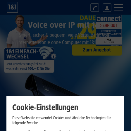
Voice over IP mit 1&1
Smart, sicher & bequem: viele Vorteile mit VoIP.
Internettelefonie ohne Computer mit 1&1 DSL-Flat.
Zum Angebot
Cookie-Einstellungen
Diese Webseite verwendet Cookies und ähnliche Technologien für
folgende Zwecke: