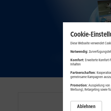
Cookie-Einstel
Diese Webseite verwendet Cooki
Notwendig:
Zurverfügungstel
Komfort:
Erweiterte Komfort-F
Inhalten
Partnerschaften:
Kooperation
gemeinsame Kampagnen auszuw
Promotion:
Ausspielung von p
Werbung), Retargeting sowie fü
Ablehnen