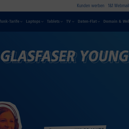
Kunden werben
1&1 Webmail
funk-Tarife
Laptops
Tablets
TV
Daten-Flat
Domain & Web
GLASFASER YOUN