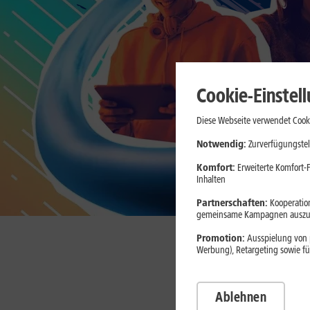
Cookie-Einstel
Diese Webseite verwendet Cooki
Notwendig:
Zurverfügungstel
Komfort:
Erweiterte Komfort-F
Inhalten
Partnerschaften:
Kooperation
gemeinsame Kampagnen auszuw
Promotion:
Ausspielung von p
Werbung), Retargeting sowie fü
Gl
Ablehnen