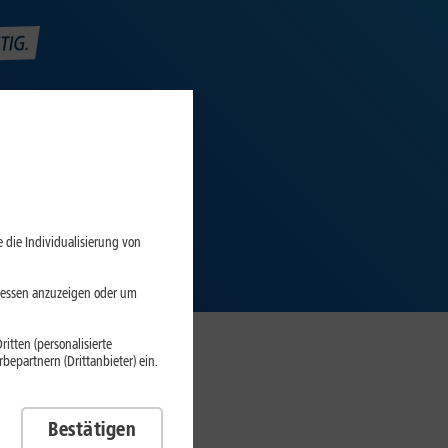
 die Individualisierung von
eressen anzuzeigen oder um
itten (personalisierte
epartnern (Drittanbieter) ein.
fen
Bestätigen