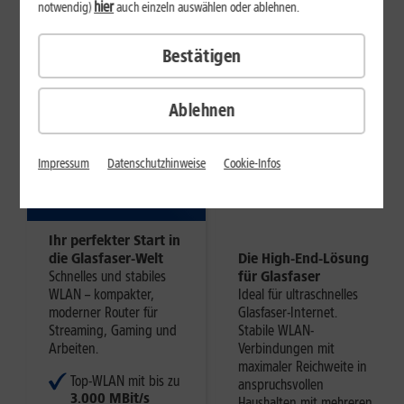
hier
notwendig)
auch einzeln auswählen oder ablehnen.
REICHWEITE
ROUTER MIT WI-FI
7
1&1
1&1
Bestätigen
HomeServer
HomeServer
Glasfaser
Ablehnen
Glasfaser+
5
,
99
7
,
99
Impressum
Datenschutzhinweise
Cookie-Infos
€/Monat
€/Monat
Ihr perfekter Start in
die Glasfaser-Welt
Die High-End-Lösung
Schnelles und stabiles
für Glasfaser​
WLAN – kompakter,
Ideal für ultraschnelles
moderner Router für
Glasfaser-Internet.
Streaming, Gaming und
Stabile WLAN-
Arbeiten.
Verbindungen mit
maximaler Reichweite in
Top-WLAN mit bis zu
anspruchsvollen
3.000 MBit/s
Haushalten mit mehreren