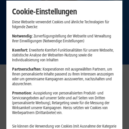
Cookie-Einstellungen
Diese Webseite verwendet Cookies und ähnliche Technologien für
folgende Zwecke:
Notwendig:
Zurverfügungstellung der Webseite und Verwaltung
Ihrer Einwilligungen (Notwendige Einstellungen)
Zum Angebot
Komfort:
Erweiterte Komfort-Funktionalitäten für unsere Webseite,
statistische Analyse der Webseiten-Nutzung sowie die
Individualisierung von Inhalten
Partnerschaften:
Kooperationen mit ausgewählten Partnern, um
Ihnen personalisierte Inhalte passend zu Ihren Interessen anzuzeigen
HomeServer Glasfaser
HomeServer Glasfaser+
oder um gemeinsame Kampagnen auszuwerten, nachzuhalten und
Für ein zukunftssicheres
5,99 €/Monat
7,99 €/Monat
abzurechnen.
Heimnetzwerk
Promotion:
Ausspielung von personalisierten Produkt- und
Serviceangeboten auf unserer Seite und auf Seiten von Dritten
(personalisierte Werbung), Retargeting sowie für die Messung der
Wirksamkeit unserer Kampagnen. Hierzu setzten wir Cookies von
Werbepartnern (Drittanbieter) ein.
Sie können die Verwendung von Cookies (mit Ausnahme der Kategorie
TOP WLAN-
HIGHSPEED-