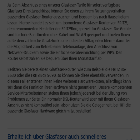
Ja! Beim Abschluss eines unserer Glasfaser-Tarife für sofort verfügbare
Glasfaser Direktanschlüsse können Sie einen zu Ihrem Nutzungsverhalten
passenden Glasfaser-Router aussuchen und bequem bis nach Hause liefern
lassen. Hierbei handelt es sich um topmoderne Glasfaser-Router von FRITZ!,
dem renommierten Hersteller der FRITZ!Box, speziell für Glasfaser. Die Geräte
sind für hohe Bandbreiten über Kabel und WLAN geeignet und bieten Ihnen
außerdem zahlreiche Zusatzfunktionen, die den Alltag erleichtern – darunter
die Möglichkeit zum Betrieb einer Telefonanlage, den Anschluss von
Netzwerk-Druckern sowie die einfache Geräteeinrichtung per WPS. Den
Router selbst zahlen Sie bequem über Ihren Monatstarif ab.
Besitzen Sie bereits einen Glasfaser-Router, wie zum Beispiel die FRITZ!Box
5530 oder die FRITZ!Box 5690, so können Sie diese ebenfalls verwenden. In
diesem Fall entstehen Ihnen keine weiteren Hardwarekosten, allerdings kann
1&1 dann die Funktion Ihrer Hardware nicht garantieren. Unsere kompetenten
Service-MitarbeiterInnen stehen Ihnen jedoch jederzeit bei der Lösung von
Problemen zur Seite. Ein normaler DSL-Router wird aber mit Ihrem Glasfaser-
Anschluss nicht kompatibel sein, also nutzen Sie die Gelegenheit, bei 1&1 die
passende Glasfaser-Hardware gleich mitzubestellen!
Erhalte ich über Glasfaser auch schnelleres