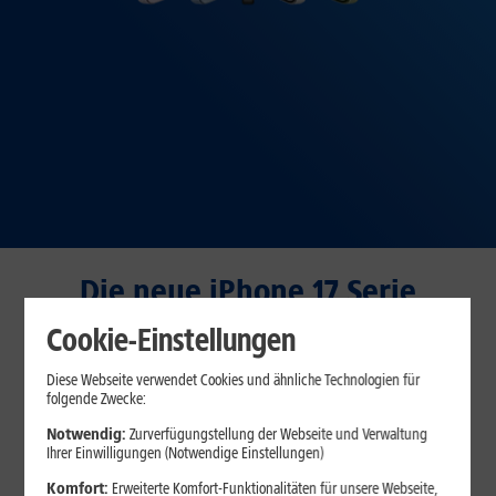
Die neue iPhone 17 Serie
Cookie-Einstellungen
PREISSTURZ
iPhone 17 Pro Max
Diese Webseite verwendet Cookies und ähnliche Technologien für
folgende Zwecke:
Notwendig:
Zurverfügungstellung der Webseite und Verwaltung
Ihrer Einwilligungen (Notwendige Einstellungen)
ON TOP
BESTELLBAR
Komfort:
Erweiterte Komfort-Funktionalitäten für unsere Webseite,