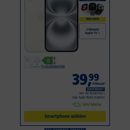
INKLUSIVE
Produktdatenblatt
39
,
99
€/Monat*
DAUERHAFT
Inkl. 1&1 All-Net-Flat S
(zzgl. Apple Watch Aufpreis)
Sofort lieferbar
Smartphone wählen