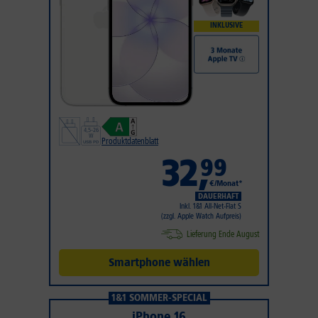
INKLUSIVE
Produktdatenblatt
32
,
99
€/Monat*
DAUERHAFT
Inkl. 1&1 All-Net-Flat S
(zzgl. Apple Watch Aufpreis)
Lieferung Ende August
Smartphone wählen
1&1 SOMMER-SPECIAL
iPhone 16