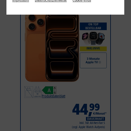
Impressum
Datenschutzhinweise
Cookie-Infos
iPhone 17 Pro
ON TOP
BESTELLBAR
INKLUSIVE
Produktdatenblatt
44
,
99
€/Monat*
DAUERHAFT
Inkl. 1&1 All-Net-Flat S
(zzgl. Apple Watch Aufpreis)