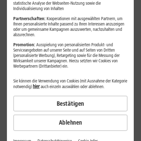
statistische Analyse der Webseiten-Nutzung sowie die
Individualisierung von Inhalten
INKLUSIVE
Partnerschaften:
Kooperationen mit ausgewählten Partnern, um
Ihnen personalisierte Inhalte passend zu Ihren Interessen anzuzeigen
oder um gemeinsame Kampagnen auszuwerten, nachzuhalten und
abzurechnen.
Promotion:
Ausspielung von personalisierten Produkt- und
Serviceangeboten auf unserer Seite und auf Seiten von Dritten
(personalisierte Werbung), Retargeting sowie für die Messung der
Wirksamkeit unserer Kampagnen. Hierzu setzten wir Cookies von
Werbepartnern (Drittanbieter) ein.
Produktdatenblatt
49
,
99
Sie können die Verwendung von Cookies (mit Ausnahme der Kategorie
€/Monat*
hier
notwendig)
auch einzeln auswählen oder ablehnen.
DAUERHAFT
Inkl. 1&1 All-Net-Flat S
(zzgl. Apple Watch Aufpreis)
Bestätigen
Sofort lieferbar
Smartphone wählen
Ablehnen
PREISSTURZ