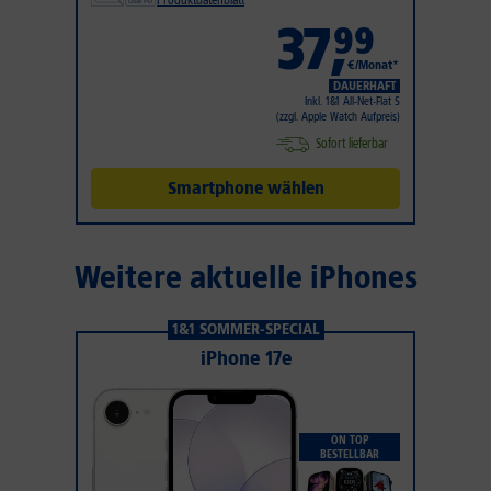
Produktdatenblatt
37
,
99
€/Monat*
DAUERHAFT
Inkl. 1&1 All-Net-Flat S
(zzgl. Apple Watch Aufpreis)
Sofort lieferbar
Smartphone wählen
Weitere aktuelle iPhones
1&1 SOMMER-SPECIAL
iPhone 17e
ON TOP
BESTELLBAR