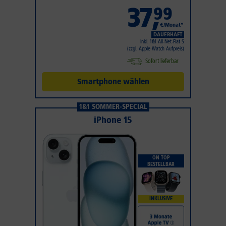
37
,
99
€/Monat*
DAUERHAFT
Inkl. 1&1 All-Net-Flat S
(zzgl. Apple Watch Aufpreis)
Sofort lieferbar
Smartphone wählen
1&1 SOMMER-SPECIAL
iPhone 15
ON TOP
BESTELLBAR
INKLUSIVE