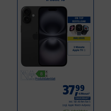
ON TOP
BESTELLBAR
INKLUSIVE
Produktdatenblatt
37
,
99
€/Monat*
DAUERHAFT
Inkl. 1&1 All-Net-Flat S
(zzgl. Apple Watch Aufpreis)