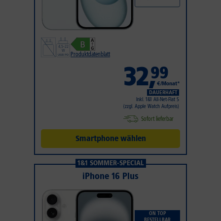
Produktdatenblatt
32
,
99
€/Monat*
DAUERHAFT
Inkl. 1&1 All-Net-Flat S
(zzgl. Apple Watch Aufpreis)
Sofort lieferbar
Smartphone wählen
1&1 SOMMER-SPECIAL
iPhone 16 Plus
ON TOP
BESTELLBAR