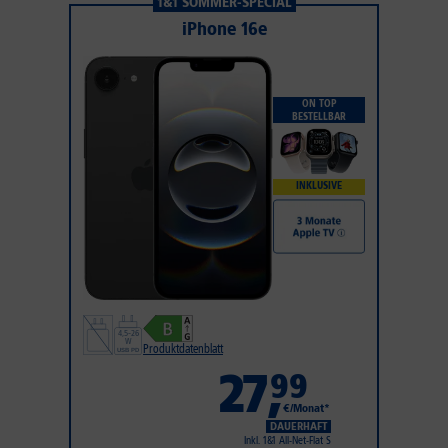
1&1 SOMMER-SPECIAL
iPhone 16e
ON TOP
BESTELLBAR
INKLUSIVE
Produktdatenblatt
27
,
99
€/Monat*
DAUERHAFT
Inkl. 1&1 All-Net-Flat S