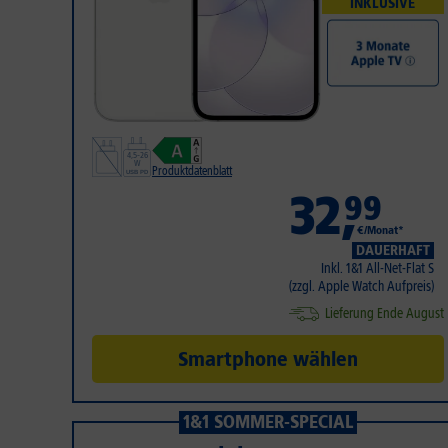
INKLUSIVE
Produktdatenblatt
32
,
99
€/Monat*
DAUERHAFT
Inkl. 1&1 All-Net-Flat S
(zzgl. Apple Watch Aufpreis)
Lieferung Ende August
Smartphone wählen
1&1 SOMMER-SPECIAL