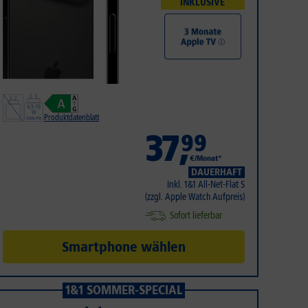
INKLUSIVE
Produktdatenblatt
37
,
99
€/Monat*
DAUERHAFT
Inkl. 1&1 All-Net-Flat S
(zzgl. Apple Watch Aufpreis)
Sofort lieferbar
Smartphone wählen
1&1 SOMMER-SPECIAL