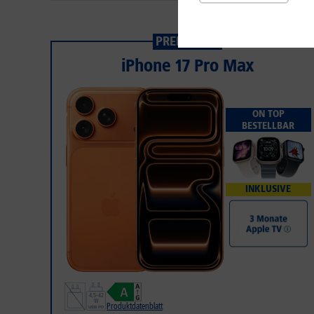
PREISSTURZ
iPhone 17 Pro Max
ON TOP
BESTELLBAR
INKLUSIVE
Produktdatenblatt