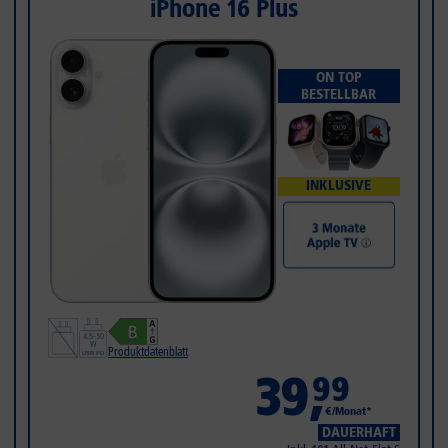
iPhone 16 Plus
ON TOP
BESTELLBAR
INKLUSIVE
Produktdatenblatt
39
,
99
€/Monat*
DAUERHAFT