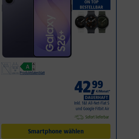
ON TOP
BESTELLBAR
Produktdatenblatt
42
,
99
€/Monat*
DAUERHAFT
Inkl. 1&1 All-Net-Flat S
und Google Fitbit Air
Sofort lieferbar
Smartphone wählen