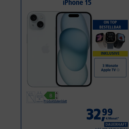
iPhone 15
ON TOP
BESTELLBAR
INKLUSIVE
Produktdatenblatt
32
,
99
€/Monat*
DAUERHAFT