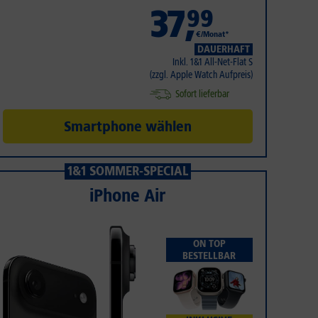
37
,
99
€/Monat*
DAUERHAFT
Inkl. 1&1 All-Net-Flat S
(zzgl. Apple Watch Aufpreis)
Sofort lieferbar
Smartphone wählen
1&1 SOMMER-SPECIAL
iPhone Air
ON TOP
BESTELLBAR