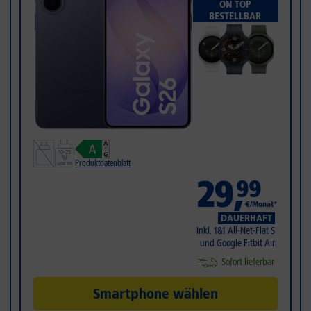
ON TOP
BESTELLBAR
Produktdatenblatt
29
,
99
€/Monat*
DAUERHAFT
Inkl. 1&1 All-Net-Flat S
und Google Fitbit Air
Sofort lieferbar
Smartphone wählen