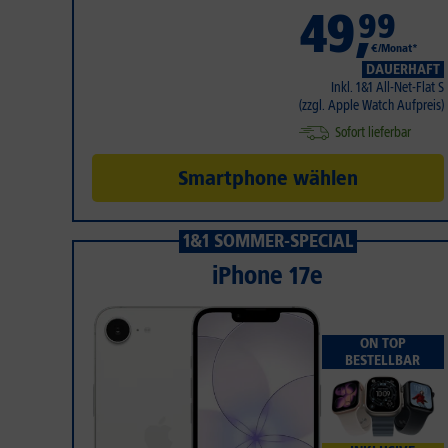
49
,
99
€/Monat*
DAUERHAFT
Inkl. 1&1 All-Net-Flat S
(zzgl. Apple Watch Aufpreis)
Sofort lieferbar
Smartphone wählen
1&1 SOMMER-SPECIAL
iPhone 17e
ON TOP
BESTELLBAR