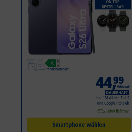
ON TOP
BESTELLBAR
Produktdatenblatt
44
,
99
€/Monat*
DAUERHAFT
Inkl. 1&1 All-Net-Flat S
und Google Fitbit Air
Sofort lieferbar
Smartphone wählen