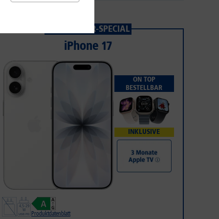
1&1 SOMMER-SPECIAL
iPhone 17
ON TOP
BESTELLBAR
INKLUSIVE
Produktdatenblatt