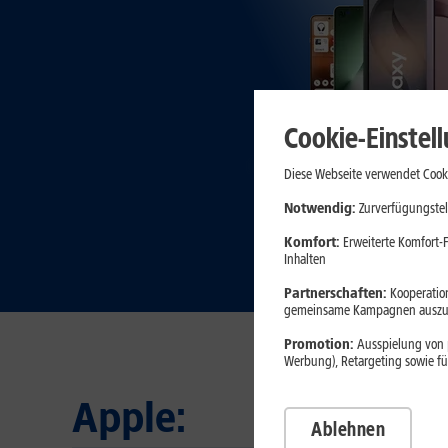
Cookie-Einstel
Diese Webseite verwendet Cooki
Notwendig:
Zurverfügungstel
Komfort:
Erweiterte Komfort-F
Inhalten
Partnerschaften:
Kooperation
gemeinsame Kampagnen auszuw
Promotion:
Ausspielung von p
Werbung), Retargeting sowie fü
Apple:
Ablehnen