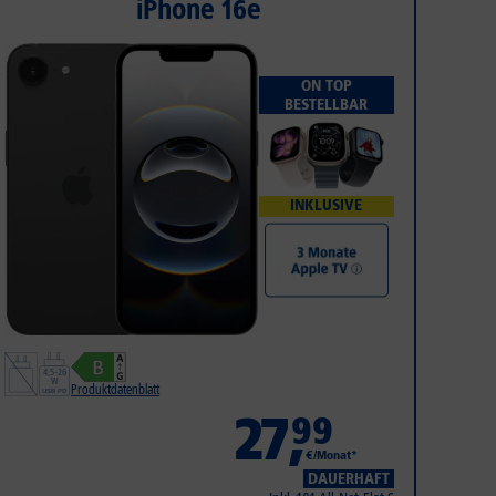
iPhone 16e
ON TOP
BESTELLBAR
INKLUSIVE
Produktdatenblatt
27
,
99
€/Monat*
DAUERHAFT