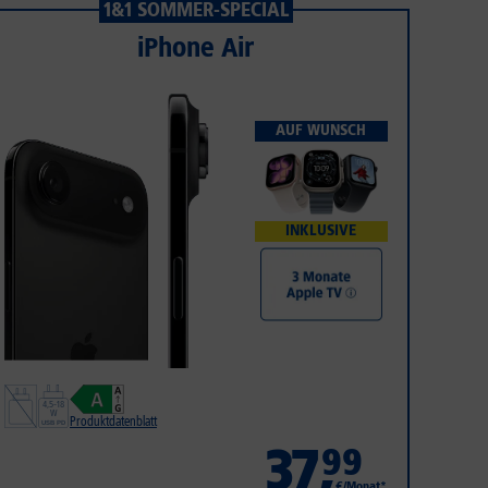
1&1 SOMMER-SPECIAL
iPhone Air
AUF WUNSCH
INKLUSIVE
Produktdatenblatt
37
,
99
€/Monat*