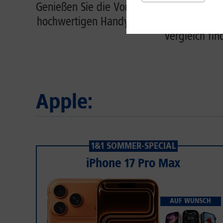
Genießen Sie die Vorteile eines Handy-Bun
hochwertigen Handy zu vergünstigten Kon
Vergleich fin
Apple:
1&1 SOMMER-SPECIAL
iPhone 17 Pro Max
AUF WUNSCH