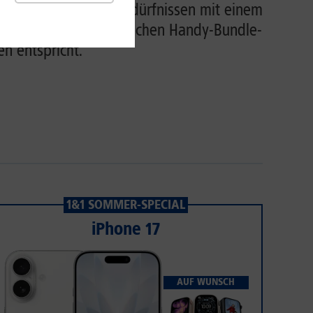
Net-Flat nach Ihren Bedürfnissen mit einem
ppelt. Mit einem einfachen Handy-Bundle-
en entspricht.
1&1 SOMMER-SPECIAL
iPhone 17
AUF WUNSCH