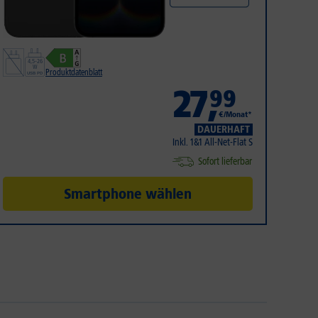
Produktdatenblatt
27
,
99
€/Monat*
DAUERHAFT
Inkl. 1&1 All-Net-Flat S
Sofort lieferbar
Smartphone wählen