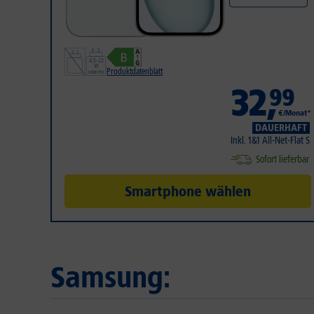
Produktdatenblatt
32
,
99
€/Monat*
DAUERHAFT
Inkl. 1&1 All-Net-Flat S
Sofort lieferbar
Smartphone wählen
Samsung: