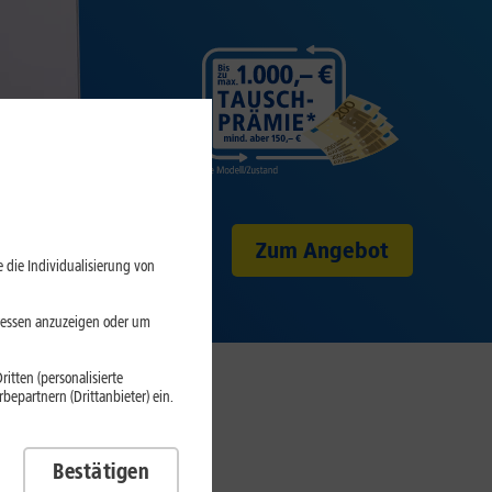
Zum Angebot
 die Individualisierung von
eressen anzuzeigen oder um
itten (personalisierte
epartnern (Drittanbieter) ein.
bote
Bestätigen