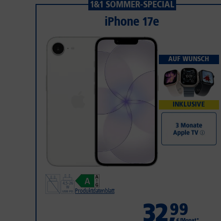
1&1 SOMMER-SPECIAL
iPhone 17e
AUF WUNSCH
INKLUSIVE
Produktdatenblatt
32
,
99
€/Monat*