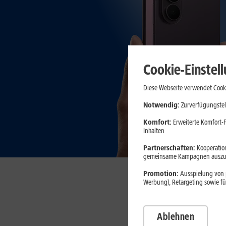
Cookie-Einstel
Diese Webseite verwendet Cooki
Notwendig:
Zurverfügungstel
Komfort:
Erweiterte Komfort-F
Inhalten
Partnerschaften:
Kooperation
gemeinsame Kampagnen auszuw
Promotion:
Ausspielung von p
Werbung), Retargeting sowie fü
Gün
Ablehnen