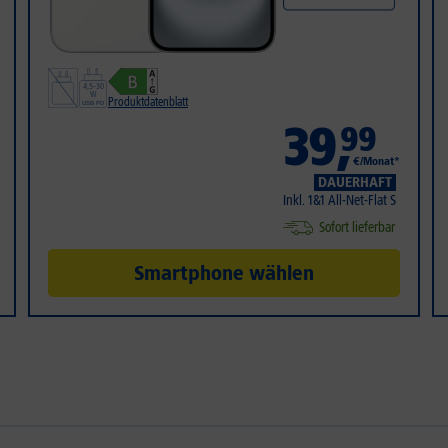
Produktdatenblatt
39
,
99
€/Monat*
DAUERHAFT
Inkl. 1&1 All-Net-Flat S
Sofort lieferbar
Smartphone wählen