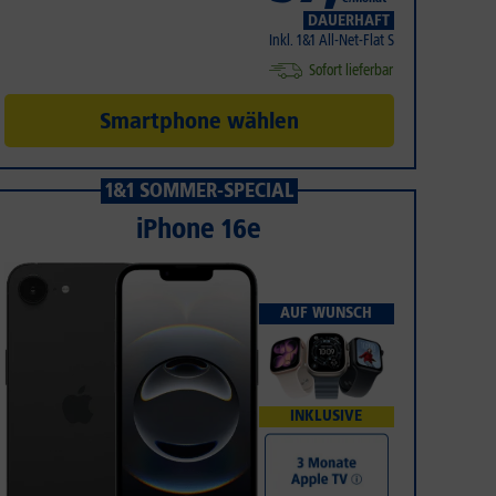
DAUERHAFT
Inkl. 1&1 All-Net-Flat S
Sofort lieferbar
Smartphone wählen
1&1 SOMMER-SPECIAL
iPhone 16e
AUF WUNSCH
INKLUSIVE