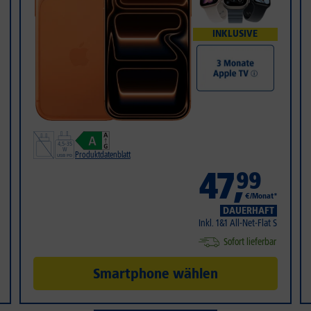
INKLUSIVE
Produktdatenblatt
47
,
99
€/Monat*
DAUERHAFT
Inkl. 1&1 All-Net-Flat S
Sofort lieferbar
Smartphone wählen