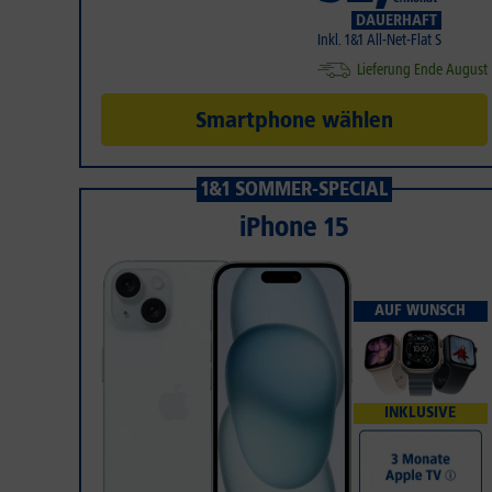
DAUERHAFT
Inkl. 1&1 All-Net-Flat S
Lieferung Ende August
Smartphone wählen
1&1 SOMMER-SPECIAL
iPhone 15
AUF WUNSCH
INKLUSIVE