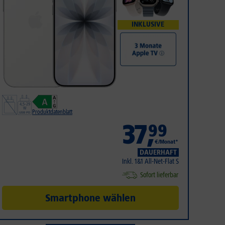
INKLUSIVE
Produktdatenblatt
37
,
99
€/Monat*
DAUERHAFT
Inkl. 1&1 All-Net-Flat S
Sofort lieferbar
Smartphone wählen