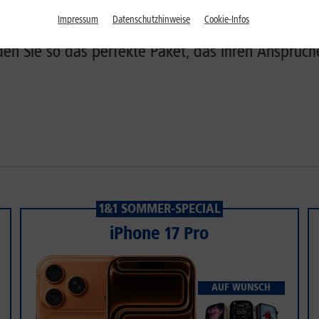
dles. Bei 1&1 haben Sie die Möglichkeit eine All-
Impressum
Datenschutzhinweise
Cookie-Infos
ditionen zu kombinieren. So sparen Sie gleich do
den Sie so das perfekte Paket, das Ihren Ansprüch
1&1 SOMMER-SPECIAL
iPhone 17 Pro
AUF WUNSCH