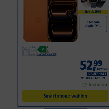
INKLUSIVE
Produktdatenblatt
52
,
99
€/Monat*
DAUERHAFT
Inkl. 1&1 All-Net-Flat S
Sofort lieferbar
Smartphone wählen