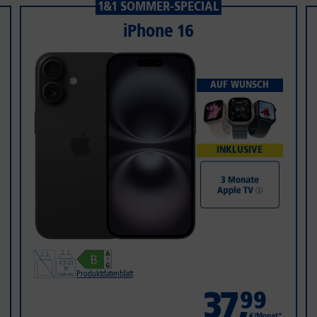
1&1 SOMMER-SPECIAL
iPhone 16
AUF WUNSCH
INKLUSIVE
Produktdatenblatt
37
,
99
€/Monat*