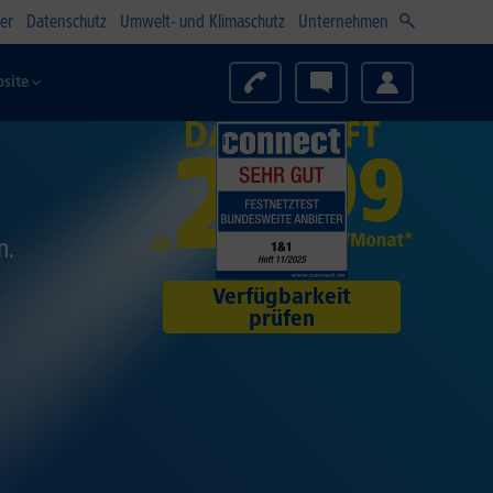
er
Datenschutz
Umwelt- und Klimaschutz
Unternehmen
site
ln.
Verfügbarkeit
prüfen