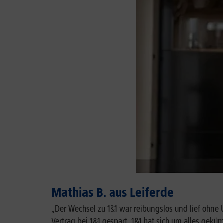
Mathias B. aus Leiferde
„Der Wechsel zu 1&1 war reibungslos und lief ohne
Vertrag bei 1&1 gespart. 1&1 hat sich um alles gekü