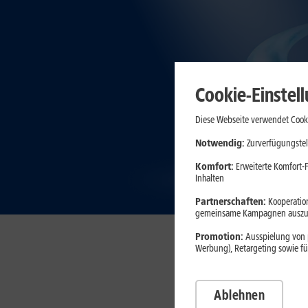
Cookie-Einstel
Diese Webseite verwendet Cooki
Notwendig:
Zurverfügungstel
Komfort:
Erweiterte Komfort-F
Inhalten
Partnerschaften:
Kooperation
gemeinsame Kampagnen auszuw
Promotion:
Ausspielung von p
Werbung), Retargeting sowie fü
Ablehnen