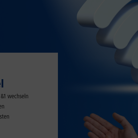
l
1&1 wechseln
en
osten