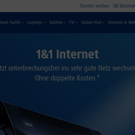
Kunden werben
1&1 Webmail
funk-Tarife
Laptops
Tablets
TV
Daten-Flat
Domain & Web
1&1 Internet
tzt unterbrechungsfrei ins sehr gute Netz wechse
Ohne doppelte Kosten.*