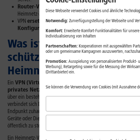
Router-VPN
ist oft die zentrale Lösung für den
Diese Webseite verwendet Cookies und ähnliche Technolog
Heimnetz-Zugriff.
VPN
ersetzt keine sichere Router-
Notwendig:
Zurverfügungstellung der Webseite und Verw
Konfiguration und keine starken Passwörter
.
Komfort:
Erweiterte Komfort-Funktionalitäten für unsere
Individualisierung von Inhalten
Was ist ein VPN und wie
Partnerschaften:
Kooperationen mit ausgewählten Partne
oder um gemeinsame Kampagnen auszuwerten, nachzuhal
schützt es Dein
Promotion:
Ausspielung von personalisierten Produkt- u
Heimnetz?
Werbung), Retargeting sowie für die Messung der Wirksam
(Drittanbieter) ein.
Ein
VPN
(Virtual Private Network, virtuelles
Sie können die Verwendung von Cookies (mit Ausnahme d
privates Netzwerk)
baut einen verschlüsselten Tunnel
über ein bestehendes Netzwerk auf. Beim Heimnetz-VPN
verbindet sich Dein Gerät von unterwegs mit einem VPN-
Endpunkt zuhause. Dadurch kannst Du auf freigegebene
Geräte oder Dienste im Heimnetz zugreifen, ohne sie direkt
öffentlich zu stellen.
[1]
Ein Heimnetz-VPN ist in erster Linie für den
Zugriff auf