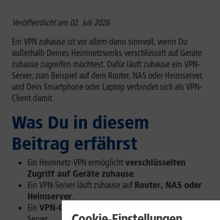
Veröffentlicht am 02. Juli 2026
Ein VPN zuhause ist vor allem dann sinnvoll, wenn Du
außerhalb Deines Heimnetzwerks verschlüsselt auf Geräte
zuhause zugreifen möchtest. Dafür läuft zuhause ein VPN-
Server, zum Beispiel auf dem Router, NAS oder Heimserver,
und Dein Smartphone oder Laptop verbindet sich als VPN-
Client damit.
Was Du in diesem
Beitrag erfährst
Ein Heimnetz-VPN ermöglicht
verschlüsselten
Zugriff auf Geräte zuhause
.
Ein VPN-Server läuft zuhause auf
Router, NAS oder
Heimserver
.
Ein
VPN-Client
verbindet Dein Gerät mit dem VPN-
Cookie-Einstellungen
Server.