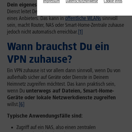
Impressum
Datenschutzhinweise
Cookie-Infos
Dein eigenes Heimnetz
gedacht. Ein externer VPN-
Dienst leitet Deinen Internetverkehr dagegen über Server
eines Anbieters. Das kann in
öffentliche WLANs
sinnvoll
sein, macht Router, NAS oder Smart-Home-Zentrale zuhause
jedoch nicht automatisch erreichbar.
[1]
Wann brauchst Du ein
VPN zuhause?
Ein VPN zuhause ist vor allem dann sinnvoll, wenn Du von
außerhalb sicher auf Geräte oder Dienste in Deinem
Heimnetz zugreifen möchtest. Das kann praktisch sein,
wenn Du
unterwegs auf Dateien, Smart-Home-
Geräte oder lokale Netzwerkdienste zugreifen
willst.
[6]
Typische Anwendungsfälle sind:
Zugriff auf ein NAS, also einen zentralen