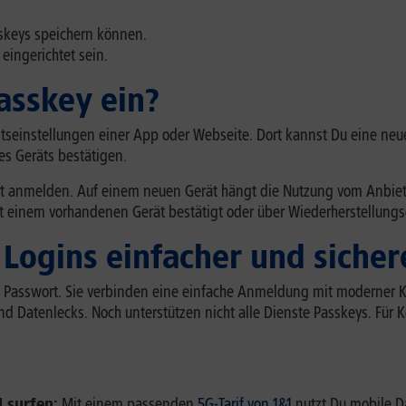
skeys speichern können.
eingerichtet sein.
asskey ein?
eitseinstellungen einer App oder Webseite. Dort kannst Du eine n
es Geräts bestätigen.
rt anmelden. Auf einem neuen Gerät hängt die Nutzung vom Anbie
it einem vorhandenen Gerät bestätigt oder über Wiederherstellung
Logins einfacher und sicher
n Passwort. Sie verbinden eine einfache Anmeldung mit moderner K
atenlecks. Noch unterstützen nicht alle Dienste Passkeys. Für Kon
 surfen:
Mit einem passenden
5G-Tarif von 1&1
nutzt Du mobile Da