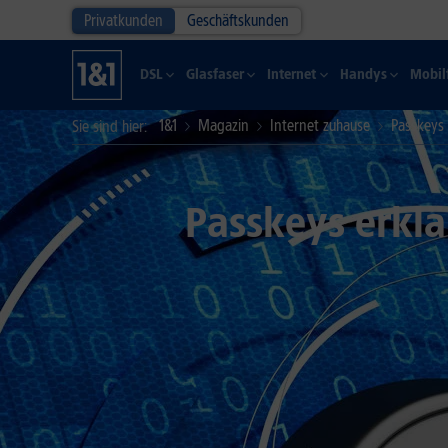
Privatkunden
Geschäftskunden
DSL
Glasfaser
Internet
Handys
Mobil
1&1
Magazin
Internet zuhause
Passkeys 
Sie sind hier
Passkeys erklä