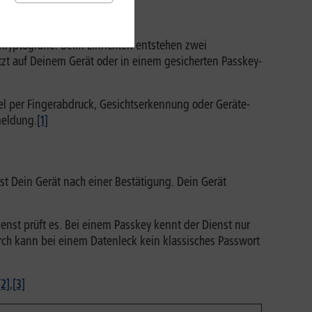
Kryptografie: Beim Einrichten entstehen zwei
tzt auf Deinem Gerät oder in einem gesicherten Passkey-
el per Fingerabdruck, Gesichtserkennung oder Geräte-
meldung.
[1]
st Dein Gerät nach einer Bestätigung. Dein Gerät
enst prüft es. Bei einem Passkey kennt der Dienst nur
urch kann bei einem Datenleck kein klassisches Passwort
[2]
,
[3]