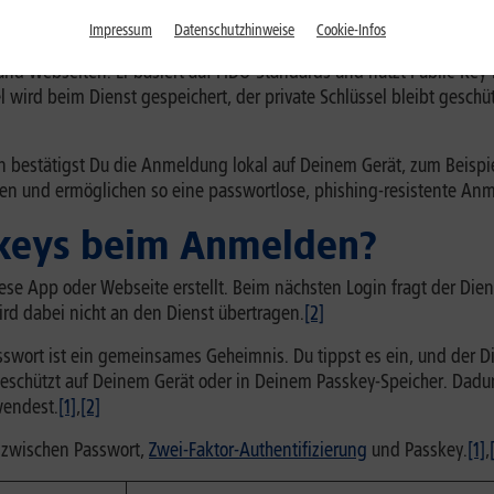
Impressum
Datenschutzhinweise
Cookie-Infos
 und Webseiten. Er basiert auf FIDO-Standards und nutzt Public-Key-
 wird beim Dienst gespeichert, der private Schlüssel bleibt geschü
n bestätigst Du die Anmeldung lokal auf Deinem Gerät, zum Beispi
ten und ermöglichen so eine passwortlose, phishing-resistente An
skeys beim Anmelden?
ese App oder Webseite erstellt. Beim nächsten Login fragt der Dien
wird dabei nicht an den Dienst übertragen.
[2]
sswort ist ein gemeinsames Geheimnis. Du tippst es ein, und der Di
bt geschützt auf Deinem Gerät oder in Deinem Passkey-Speicher. Dad
wendest.
[1]
,
[2]
e zwischen Passwort,
Zwei-Faktor-Authentifizierung
und Passkey.
[1]
,