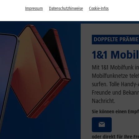
Impressum
Datenschutzhinweise
Cookie-Infos
DOPPELTE PRÄMIE 
1&1 Mobi
Mit 1&1 Mobilfunk in
Mobilfunknetze tel
surfen. Tolle Handy
Freunde und Bekannt
Nachricht.
Sie können einen Empf
oder direkt für Ihre F