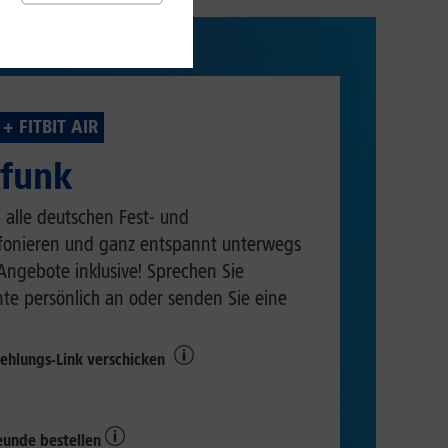
+ FITBIT AIR
lfunk
 alle deutschen Fest- und
efonieren und ganz entspannt unterwegs
-Angebote inklusive! Sprechen Sie
e persönlich an oder senden Sie eine
ehlungs-Link verschicken
reunde bestellen