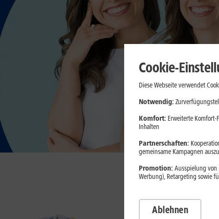
Cookie-Einstel
Diese Webseite verwendet Cooki
Notwendig:
Zurverfügungstel
Komfort:
Erweiterte Komfort-F
Inhalten
Partnerschaften:
Kooperation
gemeinsame Kampagnen auszuw
Promotion:
Ausspielung von p
Werbung), Retargeting sowie fü
Unsere
Ablehnen