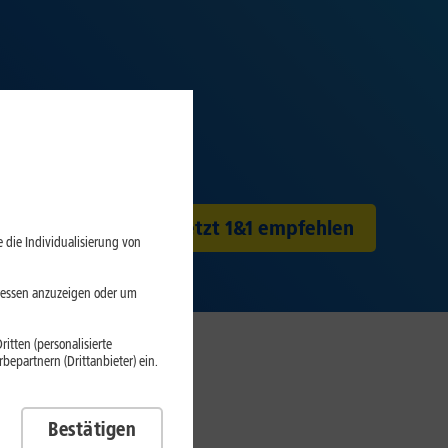
Jetzt 1&1 empfehlen
 die Individualisierung von
eressen anzuzeigen oder um
itten (personalisierte
epartnern (Drittanbieter) ein.
pfehlen
Bestätigen