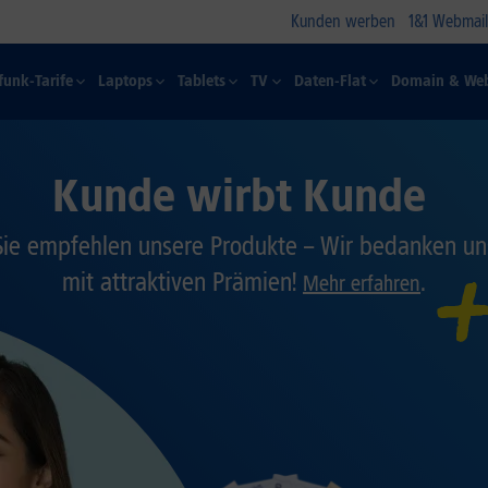
Kunden werben
1&1 Webmail
funk-Tarife
Laptops
Tablets
TV
Daten-Flat
Domain & Web
Kunde wirbt Kunde
Sie empfehlen unsere Produkte – Wir bedanken un
mit attraktiven Prämien!
.
Mehr erfahren