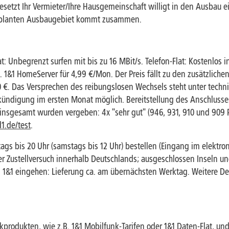
gesetzt Ihr Vermieter/Ihre Hausgemeinschaft willigt in den Ausbau e
eplanten Ausbaugebiet kommt zusammen.
t: Unbegrenzt surfen mit bis zu 16 MBit/s. Telefon-Flat: Kostenlos in
 1&1 HomeServer für 4,99 €/Mon. Der Preis fällt zu den zusätzlich
€. Das Versprechen des reibungslosen Wechsels steht unter techn
rkündigung im ersten Monat möglich. Bereitstellung des Anschlusse
; insgesamt wurden vergeben: 4x "sehr gut" (946, 931, 910 und 909 
.de/test
.
gs bis 20 Uhr (samstags bis 12 Uhr) bestellen (Eingang im elektroni
r Zustellversuch innerhalb Deutschlands; ausgeschlossen Inseln un
i 1&1 eingehen: Lieferung ca. am übernächsten Werktag. Weitere De
produkten, wie z.B. 1&1 Mobilfunk-Tarifen oder 1&1 Daten-Flat, un