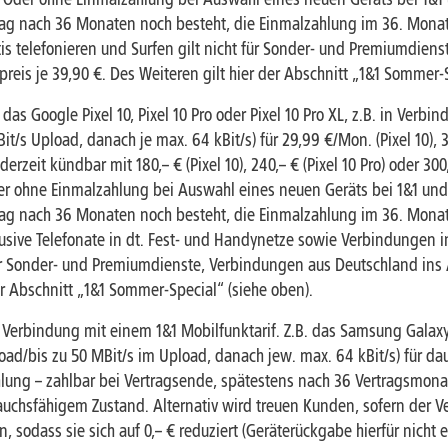
trag nach 36 Monaten noch besteht, die Einmalzahlung im 36. Monat 
Gratis telefonieren und Surfen gilt nicht für Sonder- und Premiumdi
reis je 39,90 €. Des Weiteren gilt hier der Abschnitt „1&1 Sommer-
. das Google Pixel 10, Pixel 10 Pro oder Pixel 10 Pro XL, z.B. in Ver
s Upload, danach je max. 64 kBit/s) für 29,99 €/Mon. (Pixel 10), 34
rzeit kündbar mit 180,– € (Pixel 10), 240,– € (Pixel 10 Pro) oder 300
er ohne Einmalzahlung bei Auswahl eines neuen Geräts bei 1&1 un
trag nach 36 Monaten noch besteht, die Einmalzahlung im 36. Monat 
Inklusive Telefonate in dt. Fest- und Handynetze sowie Verbindunge
 für Sonder- und Premiumdienste, Verbindungen aus Deutschland in
der Abschnitt „1&1 Sommer-Special“ (siehe oben).
 Verbindung mit einem 1&1 Mobilfunktarif. Z.B. das Samsung Galaxy 
d/bis zu 50 MBit/s im Upload, danach jew. max. 64 kBit/s) für dau
hlung – zahlbar bei Vertragsende, spätestens nach 36 Vertragsmon
uchsfähigem Zustand. Alternativ wird treuen Kunden, sofern der V
dass sie sich auf 0,– € reduziert (Geräterückgabe hierfür nicht erfo