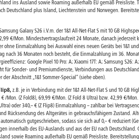
and ins Ausland sowie Roaming außerhalb EU gemäß Preisliste. Tel
 Deutschland plus Island, Liechtenstein und Norwegen. Bereitstell
 Samsung Galaxy S26 i.V.m. der 1&1 All-Net-Flat S mit 10 GB Highs
32,99 €/Mon. Mindestvertragslaufzeit 24 Monate, danach jederzeit 
er ohne Einmalzahlung bei Auswahl eines neuen Geräts bei 1&1 un
trag nach 36 Monaten noch besteht, die Einmalzahlung im 36. Monat 
rgieeffizienz: Google Pixel 10 Pro: A; Xiaomi 17T: A; Samsung S26: A;
 nicht für Sonder- und Premiumdienste, Verbindungen aus Deutschl
hier der Abschnitt „1&1 Sommer-Special“ (siehe oben).
lip8,
z.B. je in Verbindung mit der 1&1 All-Net-Flat S und 10 GB 
 € /Mon. (Z Fold8), 69,99 €/Mon. (Z Fold 8 Ultra) bzw. 42,99 €/Mon.
8 Ultra) oder 340,– € (Z Flip8) Einmalzahlung – zahlbar bei Vertrag
und Rücksendung des Altgerätes in gebrauchsfähigem Zustand. Alte
omatisch gutgeschrieben, sodass sie sich auf 0,– € reduziert (Gerä
gen innerhalb des EU-Auslands und aus der EU nach Deutschland. Gra
and sowie Roaming außerhalb EU gemäß Preisliste. Bereitstellungs