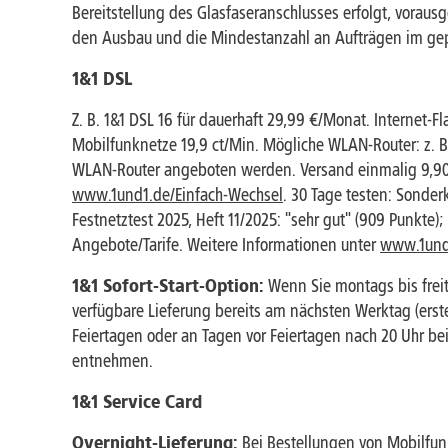
Bereitstellung des Glasfaseranschlusses erfolgt, voraus
den Ausbau und die Mindestanzahl an Aufträgen im g
1&1 DSL
Z. B. 1&1 DSL 16 für dauerhaft 29,99 €/Monat. Internet-Fla
Mobilfunknetze 19,9 ct/Min. Mögliche WLAN-Router: z. B.
WLAN-Router angeboten werden. Versand einmalig 9,90 
www.1und1.de/Einfach-Wechsel
. 30 Tage testen: Sonde
Festnetztest 2025, Heft 11/2025: "sehr gut" (909 Punkte)
Angebote/Tarife. Weitere Informationen unter
www.1und1
1&1 Sofort-Start-Option:
Wenn Sie montags bis freita
verfügbare Lieferung bereits am nächsten Werktag (erste
Feiertagen oder an Tagen vor Feiertagen nach 20 Uhr be
entnehmen.
1&1 Service Card
Overnight-Lieferung:
Bei Bestellungen von Mobilfunk