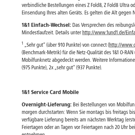
verbindliche Bestellungen eines Z Fold8, Z Fold8 Ultra
Einsendung Ihres alten Geräts. Es gelten die Alt gegen
1&1 Einfach-Wechsel:
Das Versprechen des reibungsl
Mindestlaufzeit. Details unter
http://www.1und1.de/Einf
1
„Sehr gut“ (über 910 Punkte) von connect (
http://www.
(Benchmark-Metrik) für die Netz-Qualität des 1&1 O-RAN
Mobilfunknetz abgedeckt werden. Weitere Information
(975 Punkte), 2x „sehr gut“ (937 Punkte).
1&1 Service Card Mobile
Overnight-Lieferung:
Bei Bestellungen von Mobilfunk
morgen durchstarten: Wenn Sie montags bis freitags bis 2
verfügbare Lieferung bereits am nächsten Werktag (erste
Feiertagen oder an Tagen vor Feiertagen nach 20 Uhr be
entnehmen.