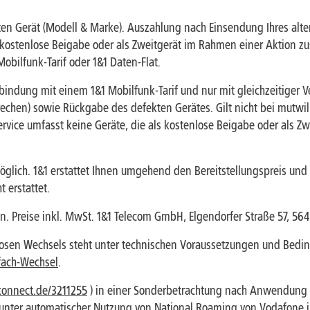
n Gerät (Modell & Marke). Auszahlung nach Einsendung Ihres alten 
 kostenlose Beigabe oder als Zweitgerät im Rahmen einer Aktion z
bilfunk-Tarif oder 1&1 Daten-Flat.
rbindung mit einem 1&1 Mobilfunk-Tarif und nur mit gleichzeitiger
chen) sowie Rückgabe des defekten Gerätes. Gilt nicht bei mutwil
rvice umfasst keine Geräte, die als kostenlose Beigabe oder als Z
ich. 1&1 erstattet Ihnen umgehend den Bereitstellungspreis und d
 erstattet.
. Preise inkl. MwSt. 1&1 Telecom GmbH, Elgendorfer Straße 57, 56
osen Wechsels steht unter technischen Voraussetzungen und Beding
fach-Wechsel
.
connect.de/3211255
) in einer Sonderbetrachtung nach Anwendung 
 unter automatischer Nutzung von National Roaming von Vodafone in