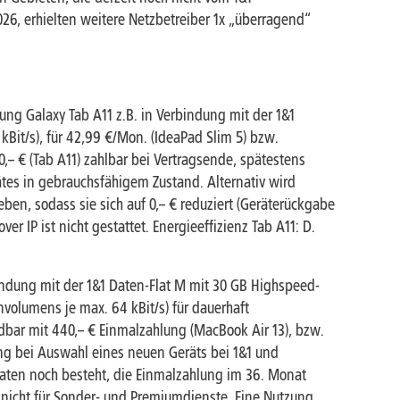
026, erhielten weitere Netzbetreiber 1x „überragend“
ung Galaxy Tab A11 z.B. in Verbindung mit der 1&1
Bit/s), für 42,99 €/Mon. (IdeaPad Slim 5) bzw.
0,– € (Tab A11) zahlbar bei Vertragsende, spätestens
es in gebrauchsfähigem Zustand. Alternativ wird
en, sodass sie sich auf 0,– € reduziert (Geräterückgabe
ver IP ist nicht gestattet. Energieeffizienz Tab A11: D.
bindung mit der 1&1 Daten-Flat M mit 30 GB Highspeed-
volumens je max. 64 kBit/s) für dauerhaft
dbar mit 440,– € Einmalzahlung (MacBook Air 13), bzw.
ng bei Auswahl eines neuen Geräts bei 1&1 und
aten noch besteht, die Einmalzahlung im 36. Monat
ilt nicht für Sonder- und Premiumdienste. Eine Nutzung