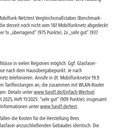
Mobilfunk-Netztest Vergleichsmaßstabes (Benchmark-
 die derzeit noch nicht vom 1&1 Mobilfunknetz abgedeckt
r 1x „überragend“ (975 Punkte), 2x „sehr gut“ (937
hlüsse in vielen Regionen möglich. Ggf. Glasfaser-
dose nach dem Hausübergabepunkt. Je nach
netz telefonieren. Anrufe in dt. Mobilfunknetze 19,9
chen Tarifleistungen an, die zusammen mit WLAN-Router
en. Details unter
www.1und1.de/Einfach-Wechsel
.
 2025, Heft 11/2025: "sehr gut" (909 Punkte); insgesamt
e Informationen unter
www.1und1.de/test
.
llen die Kosten für die Herstellung Ihres
 Glasfaser anzuschließenden Gebäudes identisch. Die