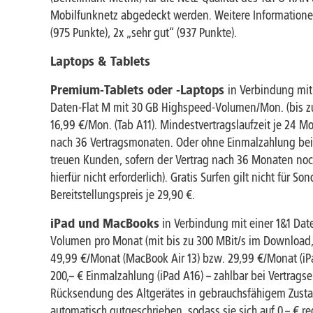
Mobilfunknetz abgedeckt werden. Weitere Information
(975 Punkte), 2x „sehr gut“ (937 Punkte).
Laptops & Tablets
Premium-Tablets oder -Laptops
in Verbindung mit
Daten-Flat M mit 30 GB Highspeed-Volumen/Mon. (bis zu 
16,99 €/Mon. (Tab A11). Mindestvertragslaufzeit je 24 Mo
nach 36 Vertragsmonaten. Oder ohne Einmalzahlung bei 
treuen Kunden, sofern der Vertrag nach 36 Monaten noch
hierfür nicht erforderlich). Gratis Surfen gilt nicht für 
Bereitstellungspreis je 29,90 €.
iPad und MacBooks
in Verbindung mit einer 1&1 Date
Volumen pro Monat (mit bis zu 300 MBit/s im Download, 
49,99 €/Monat (MacBook Air 13) bzw. 29,99 €/Monat (iPa
200,– € Einmalzahlung (iPad A16) – zahlbar bei Vertra
Rücksendung des Altgerätes in gebrauchsfähigem Zustan
automatisch gutgeschrieben, sodass sie sich auf 0,– € re