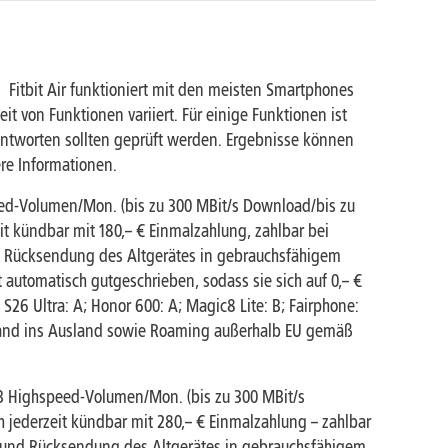
.
Fitbit Air funktioniert mit den meisten Smartphones
t von Funktionen variiert. Für einige Funktionen ist
Antworten sollten geprüft werden. Ergebnisse können
re Informationen.
peed-Volumen/Mon. (bis zu 300 MBit/s Download/bis zu
it kündbar mit 180,– € Einmalzahlung, zahlbar bei
d Rücksendung des Altgerätes in gebrauchsfähigem
automatisch gutgeschrieben, sodass sie sich auf 0,– €
; S26 Ultra: A; Honor 600: A; Magic8 Lite: B; Fairphone:
chland ins Ausland sowie Roaming außerhalb EU gemäß
0 GB Highspeed-Volumen/Mon. (bis zu 300 MBit/s
h jederzeit kündbar mit 280,– € Einmalzahlung – zahlbar
1 und Rücksendung des Altgerätes in gebrauchsfähigem