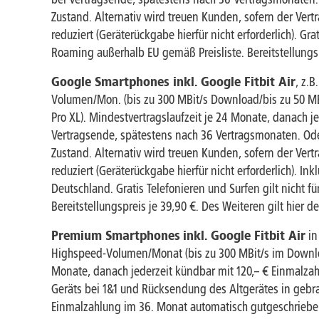
Zustand. Alternativ wird treuen Kunden, sofern der Ver
reduziert (Geräterückgabe hierfür nicht erforderlich). 
Roaming außerhalb EU gemäß Preisliste. Bereitstellungsp
Google Smartphones inkl.
Google Fitbit Air
, z.B
Volumen/Mon. (bis zu 300 MBit/s Download/bis zu 50 MBit/
Pro XL). Mindestvertragslaufzeit je 24 Monate, danach jede
Vertragsende, spätestens nach 36 Vertragsmonaten. Od
Zustand. Alternativ wird treuen Kunden, sofern der Ver
reduziert (Geräterückgabe hierfür nicht erforderlich). 
Deutschland. Gratis Telefonieren und Surfen gilt nicht
Bereitstellungspreis je 39,90 €. Des Weiteren gilt hier 
Premium Smartphones
inkl.
Google Fitbit Air
in
Highspeed-Volumen/Monat (bis zu 300 MBit/s im Downloa
Monate, danach jederzeit kündbar mit 120,– € Einmalza
Geräts bei 1&1 und Rücksendung des Altgerätes in gebra
Einmalzahlung im 36. Monat automatisch gutgeschrieben, so