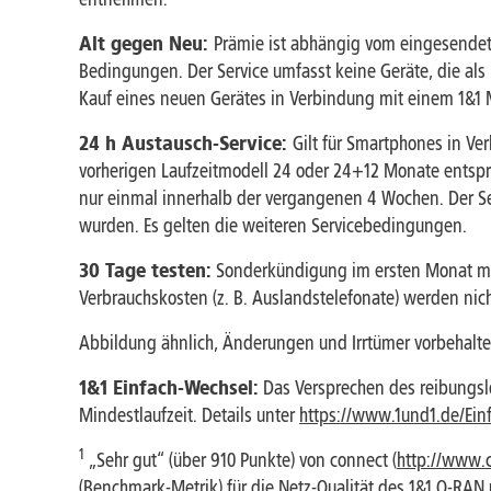
Alt gegen Neu:
Prämie ist abhängig vom eingesendete
Bedingungen. Der Service umfasst keine Geräte, die als
Kauf eines neuen Gerätes in Verbindung mit einem 1&1 Mo
24 h Austausch-Service:
Gilt für Smartphones in Ve
vorherigen Laufzeitmodell 24 oder 24+12 Monate entspre
nur einmal innerhalb der vergangenen 4 Wochen. Der Se
wurden. Es gelten die weiteren Servicebedingungen.
30 Tage testen:
Sonderkündigung im ersten Monat mögl
Verbrauchskosten (z. B. Auslandstelefonate) werden nicht
Abbildung ähnlich, Änderungen und Irrtümer vorbehalten
1&1 Einfach-Wechsel:
Das Versprechen des reibungsl
Mindestlaufzeit. Details unter
https://www.1und1.de/Ein
1
„Sehr gut“ (über 910 Punkte) von connect (
http://www.
(Benchmark-Metrik) für die Netz-Qualität des 1&1 O-RAN