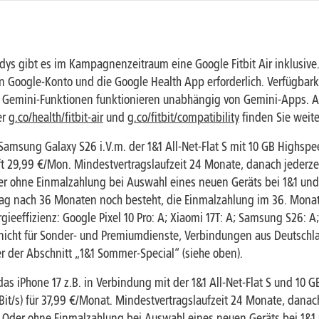
ys gibt es im Kampagnenzeitraum eine Google Fitbit Air inklusive
n Google-Konto und die Google Health App erforderlich. Verfügbarkei
h. Gemini-Funktionen funktionieren unabhängig von Gemini-Apps. 
er
g.co/health/fitbit-air
und
g.co/fitbit/compatibility
finden Sie weite
 Samsung Galaxy S26 i.V.m. der 1&1 All-Net-Flat S mit 10 GB Highs
ft 29,99 €/Mon. Mindestvertragslaufzeit 24 Monate, danach jederze
er ohne Einmalzahlung bei Auswahl eines neuen Geräts bei 1&1 un
trag nach 36 Monaten noch besteht, die Einmalzahlung im 36. Monat 
ergieeffizienz: Google Pixel 10 Pro: A; Xiaomi 17T: A; Samsung S26: A
ilt nicht für Sonder- und Premiumdienste, Verbindungen aus Deuts
hier der Abschnitt „1&1 Sommer-Special“ (siehe oben).
. das iPhone 17 z.B. in Verbindung mit der 1&1 All-Net-Flat S und 1
it/s) für 37,99 €/Monat. Mindestvertragslaufzeit 24 Monate, danac
. Oder ohne Einmalzahlung bei Auswahl eines neuen Geräts bei 1&