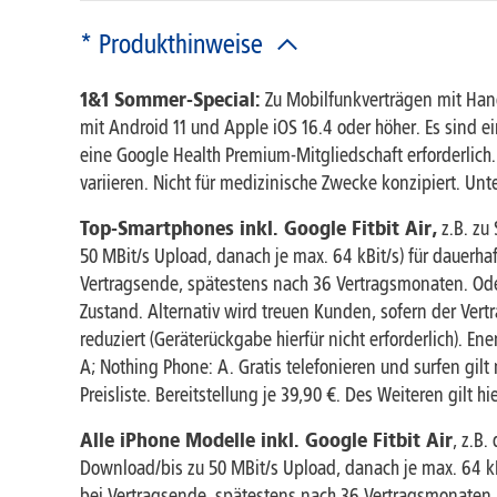
* Produkthinweise
1&1 Sommer-Special:
Zu Mobilfunkverträgen mit Hand
mit Android 11 und Apple iOS 16.4 oder höher. Es sind ei
eine Google Health Premium-Mitgliedschaft erforderlic
variieren. Nicht für medizinische Zwecke konzipiert. Unt
Top-Smartphones inkl. Google Fitbit Air,
z.B. zu
50 MBit/s Upload, danach je max. 64 kBit/s) für dauerha
Vertragsende, spätestens nach 36 Vertragsmonaten. Od
Zustand. Alternativ wird treuen Kunden, sofern der Ver
reduziert (Geräterückgabe hierfür nicht erforderlich). En
A; Nothing Phone: A. Gratis telefonieren und surfen g
Preisliste. Bereitstellung je 39,90 €. Des Weiteren gilt 
Alle iPhone Modelle inkl. Google Fitbit Air
, z.B
Download/bis zu 50 MBit/s Upload, danach je max. 64 kB
bei Vertragsende, spätestens nach 36 Vertragsmonaten