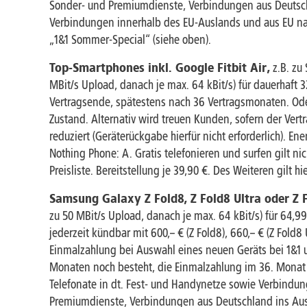
Sonder- und Premiumdienste, Verbindungen aus Deutschl
Verbindungen innerhalb des EU-Auslands und aus EU nach
„1&1 Sommer-Special“ (siehe oben).
Top-Smartphones inkl. Google Fitbit Air,
z.B. zu
MBit/s Upload, danach je max. 64 kBit/s) für dauerhaft 
Vertragsende, spätestens nach 36 Vertragsmonaten. Od
Zustand. Alternativ wird treuen Kunden, sofern der Ver
reduziert (Geräterückgabe hierfür nicht erforderlich). Ene
Nothing Phone: A. Gratis telefonieren und surfen gilt
Preisliste. Bereitstellung je 39,90 €. Des Weiteren gilt 
Samsung Galaxy Z Fold8, Z Fold8 Ultra oder Z F
zu 50 MBit/s Upload, danach je max. 64 kBit/s) für 64,99
jederzeit kündbar mit 600,– € (Z Fold8), 660,– € (Z Fold
Einmalzahlung bei Auswahl eines neuen Geräts bei 1&1 
Monaten noch besteht, die Einmalzahlung im 36. Monat aut
Telefonate in dt. Fest- und Handynetze sowie Verbindun
Premiumdienste, Verbindungen aus Deutschland ins Ausl