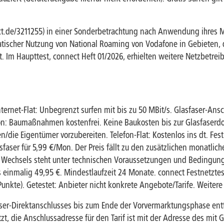
ct.de/3211255) in einer Sonderbetrachtung nach Anwendung ihres 
matischer Nutzung von National Roaming von Vodafone in Gebieten,
Im Haupttest, connect Heft 01/2026, erhielten weitere Netzbetreibe
ternet-Flat: Unbegrenzt surfen mit bis zu 50 MBit/s. Glasfaser-Ansc
on: Baumaßnahmen kostenfrei. Keine Baukosten bis zur Glasfaser
die Eigentümer vorzubereiten. Telefon-Flat: Kostenlos ins dt. Fest
sfaser für 5,99 €/Mon. Der Preis fällt zu den zusätzlichen monatli
Wechsels steht unter technischen Voraussetzungen und Bedingung
 einmalig 49,95 €. Mindestlaufzeit 24 Monate. connect Festnetztest
unkte). Getestet: Anbieter nicht konkrete Angebote/Tarife. Weiter
ser-Direktanschlusses bis zum Ende der Vorvermarktungsphase entfa
t, die Anschlussadresse für den Tarif ist mit der Adresse des mit