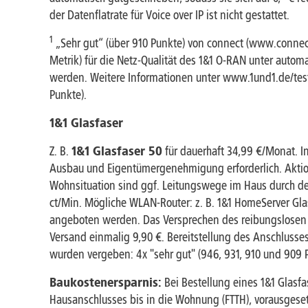
der Datenflatrate für Voice over IP ist nicht gestattet.
1
„Sehr gut“ (über 910 Punkte) von connect (www.conne
Metrik) für die Netz-Qualität des 1&1 O-RAN unter auto
werden. Weitere Informationen unter www.1und1.de/test. 
Punkte).
1&1 Glasfaser
Z. B.
1&1 Glasfaser 50
für dauerhaft 34,99 €/Monat. In
Ausbau und Eigentümergenehmigung erforderlich. Akti
Wohnsituation sind ggf. Leitungswege im Haus durch den/
ct/Min. Mögliche WLAN-Router: z. B. 1&1 HomeServer Gla
angeboten werden. Das Versprechen des reibungslosen 
Versand einmalig 9,90 €. Bereitstellung des Anschlusses
wurden vergeben: 4x "sehr gut" (946, 931, 910 und 909 P
Baukostenersparnis:
Bei Bestellung eines 1&1 Glasfa
Hausanschlusses bis in die Wohnung (FTTH), vorausgesetz