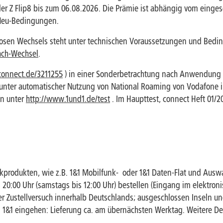
 oder Z Flip8 bis zum 06.08.2026. Die Prämie ist abhängig vom eing
 Neu-Bedingungen.
osen Wechsels steht unter technischen Voraussetzungen und Beding
ach-Wechsel
.
connect.de/3211255
) in einer Sonderbetrachtung nach Anwendung 
 unter automatischer Nutzung von National Roaming von Vodafone in
en unter
http://www.1und1.de/test
. Im Haupttest, connect Heft 01/2
produkten, wie z.B. 1&1 Mobilfunk- oder 1&1 Daten-Flat und Auswa
0:00 Uhr (samstags bis 12:00 Uhr) bestellen (Eingang im elektronis
r Zustellversuch innerhalb Deutschlands; ausgeschlossen Inseln un
i 1&1 eingehen: Lieferung ca. am übernächsten Werktag. Weitere De