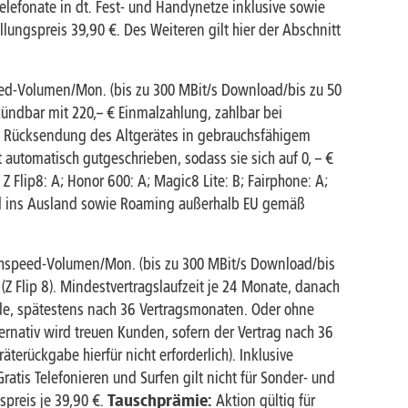
efonate in dt. Fest- und Handynetze inklusive sowie
ungspreis 39,90 €. Des Weiteren gilt hier der Abschnitt
peed-Volumen/Mon. (bis zu 300 MBit/s Download/bis zu 50
kündbar mit 220,– € Einmalzahlung, zahlbar bei
d Rücksendung des Altgerätes in gebrauchsfähigem
automatisch gutgeschrieben, sodass sie sich auf 0, – €
 Z Flip8: A; Honor 600: A; Magic8 Lite: B; Fairphone: A;
and ins Ausland sowie Roaming außerhalb EU gemäß
Highspeed-Volumen/Mon. (bis zu 300 MBit/s Download/bis
 (Z Flip 8). Mindestvertragslaufzeit je 24 Monate, danach
sende, spätestens nach 36 Vertragsmonaten. Oder ohne
rnativ wird treuen Kunden, sofern der Vertrag nach 36
terückgabe hierfür nicht erforderlich). Inklusive
tis Telefonieren und Surfen gilt nicht für Sonder- und
preis je 39,90 €.
Tauschprämie:
Aktion gültig für