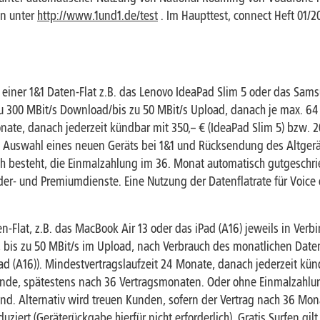
en unter
http://www.1und1.de/test
. Im Haupttest, connect Heft 01/2
 einer 1&1 Daten-Flat z.B. das Lenovo IdeaPad Slim 5 oder das Sams
300 MBit/s Download/bis zu 50 MBit/s Upload, danach je max. 64 k
nate, danach jederzeit kündbar mit 350,– € (IdeaPad Slim 5) bzw. 2
Auswahl eines neuen Geräts bei 1&1 und Rücksendung des Altgerät
 besteht, die Einmalzahlung im 36. Monat automatisch gutgeschrieb
Sonder- und Premiumdienste. Eine Nutzung der Datenflatrate für Voice o
n-Flat, z.B. das MacBook Air 13 oder das iPad (A16) jeweils in Ver
bis zu 50 MBit/s im Upload, nach Verbrauch des monatlichen Daten
d (A16)). Mindestvertragslaufzeit 24 Monate, danach jederzeit kün
gsende, spätestens nach 36 Vertragsmonaten. Oder ohne Einmalzahlu
d. Alternativ wird treuen Kunden, sofern der Vertrag nach 36 Mon
duziert (Geräterückgabe hierfür nicht erforderlich). Gratis Surfen g