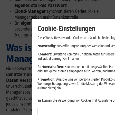
eigenes starkes Passwort
Cloud-Manager
synchronisieren Geräte, lokale
Manager geben mehr Datenkontrolle
Ein
eigenständiger Passwort-Manager
lohnt sich
Cookie-Einstellungen
besonders, wenn Du viele Online-Konten oder sensible
Zugänge verwaltest.
Diese Webseite verwendet Cookies und ähnliche Technolog
Was ist ein Passwort-
Notwendig:
Zurverfügungstellung der Webseite und Verw
Komfort:
Erweiterte Komfort-Funktionalitäten für unsere
Manager?
Individualisierung von Inhalten
Partnerschaften:
Kooperationen mit ausgewählten Partne
Ein Passwort-Manager ist eine Software, die
oder um gemeinsame Kampagnen auszuwerten, nachzuhal
Benutzernamen, Passwörter und weitere Login-
Promotion:
Ausspielung von personalisierten Produkt- u
Daten verschlüsselt speichert
. Im Unterschied zu
Werbung), Retargeting sowie für die Messung der Wirksam
unverschlüsselten Notizen oder Tabellen sind Passwort-
(Drittanbieter) ein.
Manager speziell darauf ausgelegt, Zugangsdaten
geschützt zu verwalten. Du musst Dir dadurch nicht mehr
Sie können die Verwendung von Cookies (mit Ausnahme d
jedes einzelne Passwort merken, sondern öffnest Deinen
digitalen Passwort-Tresor mit einem Master-Passwort.
[1]