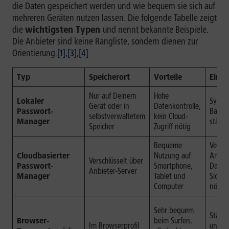
die Daten gespeichert werden und wie bequem sie sich auf
mehreren Geräten nutzen lassen. Die folgende Tabelle zeigt
die
wichtigsten Typen
und nennt bekannte Beispiele.
Die Anbieter sind keine Rangliste, sondern dienen zur
Orientierung.
[1]
,
[3]
,
[4]
Typ
Speicherort
Vorteile
Eins
Nur auf Deinem
Hohe
Lokaler
Synch
Gerät oder in
Datenkontrolle,
Passwort-
Backu
selbstverwaltetem
kein Cloud-
Manager
stärke
Speicher
Zugriff nötig
Bequeme
Vertra
Cloudbasierter
Nutzung auf
Anbiet
Verschlüsselt über
Passwort-
Smartphone,
Daten
Anbieter-Server
Manager
Tablet und
Sicher
Computer
nötig
Sehr bequem
Stärk
Browser-
beim Surfen,
Im Browserprofil
und G