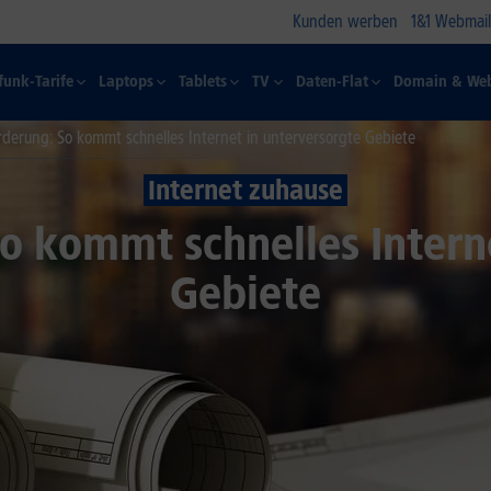
Kunden werben
1&1 Webmail
funk-Tarife
Laptops
Tablets
TV
Daten-Flat
Domain & Web
rderung: So kommt schnelles Internet in unterversorgte Gebiete
Internet zuhause
o kommt schnelles Intern
Gebiete