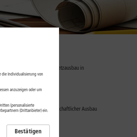
rdert wird in der Regel der Netzausbau in
 die Individualisierung von
liegt.
eressen anzuzeigen oder um
itten (personalisierte
kein verbindlicher eigenwirtschaftlicher Ausbau
epartnern (Drittanbieter) ein.
Bestätigen