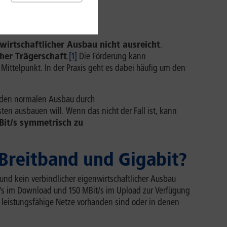
twirtschaftlicher Ausbau nicht ausreicht
.
her Trägerschaft
.
[1]
Die Förderung kann
Mittelpunkt. In der Praxis geht es dabei häufig um den
t den normalen Ausbau durch
ten ausbauen will. Wenn das nicht der Fall ist, kann
Bit/s symmetrisch zu
Breitband und Gigabit?
 und kein verbindlicher eigenwirtschaftlicher Ausbau
t/s im Download und 150 MBit/s im Upload zur Verfügung
e leistungsfähige Netze vorhanden sind oder in denen