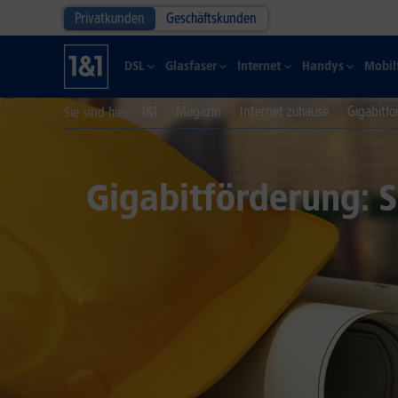
Privatkunden
Geschäftskunden
DSL
Glasfaser
Internet
Handys
Mobil
1&1
Magazin
Internet zuhause
Gigabitfö
Sie sind hier
Gigabitförderung: S