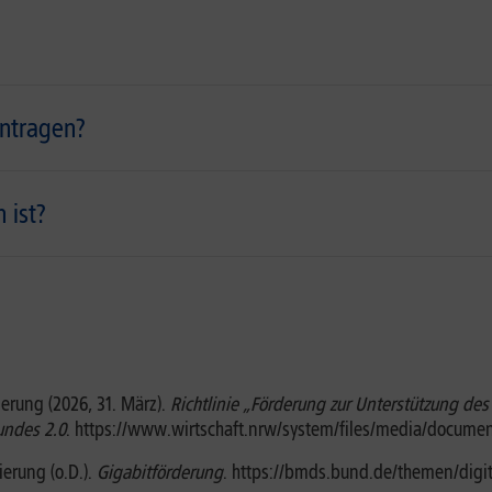
antragen?
 ist?
erung (2026, 31. März).
Richtlinie „Förderung zur Unterstützung de
undes 2.0
. https://www.wirtschaft.nrw/system/files/media/documen
erung (o.D.).
Gigabitförderung
. https://bmds.bund.de/themen/digit