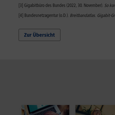
[3] Gigabitbüro des Bundes (2022, 30. November).
So ko
[4] Bundesnetzagentur (o.D.).
Breitbandatlas
.
Gigabit-G
Zur Übersicht