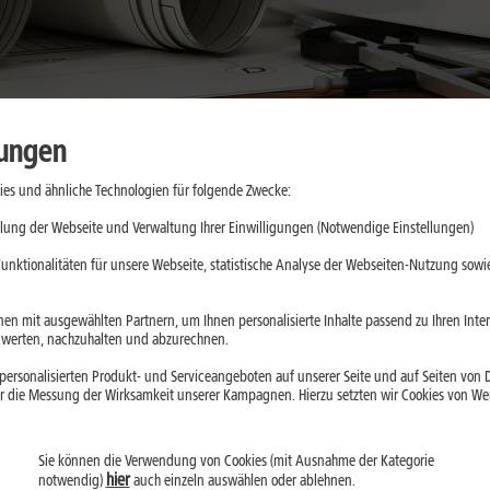
lungen
es und ähnliche Technologien für folgende Zwecke:
lung der Webseite und Verwaltung Ihrer Einwilligungen (Notwendige Einstellungen)
er Ausbau schneller Internetnetze öffentlich unterstützt wird. Gefö
unktionalitäten für unsere Webseite, statistische Analyse der Webseiten-Nutzung sowie
 dennoch relevant sein, wenn Deine Adresse in einem Ausbaugebiet 
g erfährst:
en mit ausgewählten Partnern, um Ihnen personalisierte Inhalte passend zu Ihren Int
erten, nachzuhalten und abzurechnen.
ersonalisierten Produkt- und Serviceangeboten auf unserer Seite und auf Seiten von Dr
n kein ausreichend leistungsfähiges Netz
vorhanden ist und 
r die Messung der Wirksamkeit unserer Kampagnen. Hierzu setzten wir Cookies von Werb
ad
sind wichtige Schwellenwerte in der aktuellen Gigabit-Richtlinie.
Sie können die Verwendung von Cookies (mit Ausnahme der Kategorie
en Ausbauprojekt und den Angebotsbedingungen ab.
hier
notwendig)
auch einzeln auswählen oder ablehnen.