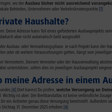
bringen, wo der
Ausbau bisher nicht ausreichend vorange
 lokale Behörden, Unternehmen oder Verkehrsknotenpunkte.
[1]
rivate Haushalte?
em: Deine Adresse kann Teil eines geförderten Ausbauprojekts sein.
adurch aber nicht automatisch Geld ausgezahlt.
nd der Ausbau- oder Vermarktungsphase. Je nach Projekt kann der
allen oder ob weitere Voraussetzungen gelten, hängt vom jeweili
einer Vermieterin, Deinem Vermieter oder der Hausverwaltung absti
bei unterstützen, sofern dies im jeweiligen Ausbauprojekt vorgeseh
ob meine Adresse in einem A
 Bundes.
[4]
Dort kannst Du prüfen,
welche Versorgung an Dein
 Wichtig ist aber: Der Breitbandatlas ist keine verbindliche Zusag
 Dir ein Anbieter genau diese Versorgung bereitstellt. Außerdem so
 Stichtag 31. Dezember 2025 erhoben.
[4]