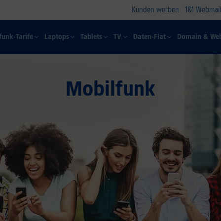
Kunden werben
1&1 Webmail
funk-Tarife
Laptops
Tablets
TV
Daten-Flat
Domain & Web
Mobilfunk