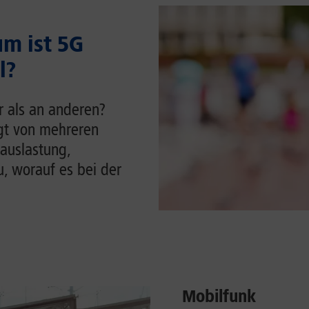
m ist 5G
l?
r als an anderen?
ngt von mehreren
auslastung,
u, worauf es bei der
Mobilfunk