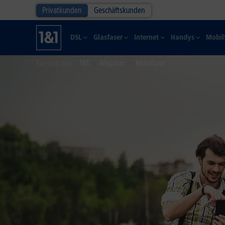
Privatkunden
Geschäftskunden
DSL
Glasfaser
Internet
Handys
Mobil
1&1
Magazin
Mobilfunk
Sie sind hier