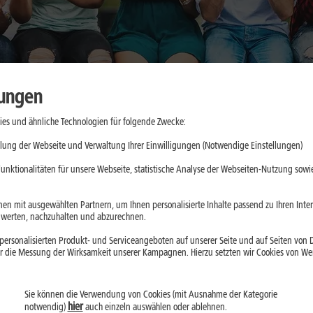
lungen
es und ähnliche Technologien für folgende Zwecke:
aktische
lung der Webseite und Verwaltung Ihrer Einwilligungen (Notwendige Einstellungen)
e
unktionalitäten für unsere Webseite, statistische Analyse der Webseiten-Nutzung sowie
d App-Updates
en mit ausgewählten Partnern, um Ihnen personalisierte Inhalte passend zu Ihren Int
erten, nachzuhalten und abzurechnen.
ll belasten. Mit
ersonalisierten Produkt- und Serviceangeboten auf unserer Seite und auf Seiten von Dr
droid kannst Du
r die Messung der Wirksamkeit unserer Kampagnen. Hierzu setzten wir Cookies von Werb
Sie können die Verwendung von Cookies (mit Ausnahme der Kategorie
hier
notwendig)
auch einzeln auswählen oder ablehnen.