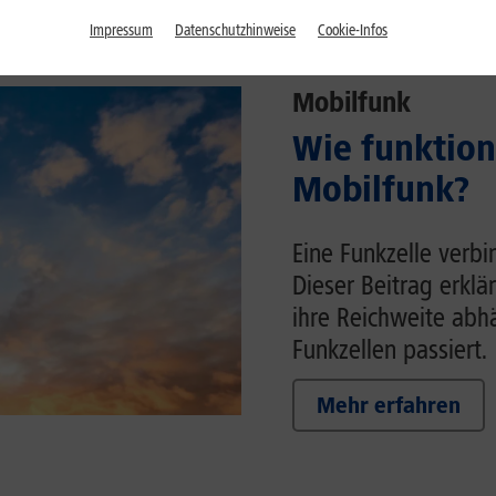
Impressum
Datenschutzhinweise
Cookie-Infos
Mobilfunk
Wie funktion
Mobilfunk?
Eine Funkzelle verb
Dieser Beitrag erklä
ihre Reichweite ab
Funkzellen passiert.
Mehr erfahren