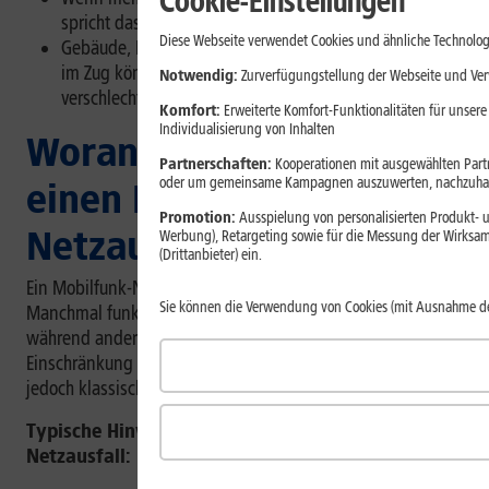
Cookie-Einstellungen
spricht das eher für eine lokale Netzstörung.
Diese Webseite verwendet Cookies und ähnliche Technolog
Gebäude, Keller, ländliche Regionen oder Bewegung
im Zug können den Mobilfunkempfang deutlich
Notwendig:
Zurverfügungstellung der Webseite und Verw
verschlechtern.
Komfort:
Erweiterte Komfort-Funktionalitäten für unsere
Individualisierung von Inhalten
Woran erkennst Du
Partnerschaften:
Kooperationen mit ausgewählten Partne
oder um gemeinsame Kampagnen auszuwerten, nachzuhal
einen Mobilfunk-
Promotion:
Ausspielung von personalisierten Produkt- u
Netzausfall?
Werbung), Retargeting sowie für die Messung der Wirksam
(Drittanbieter) ein.
Ein Mobilfunk-Netzausfall zeigt sich nicht immer gleich.
Sie können die Verwendung von Cookies (mit Ausnahme d
Manchmal funktionieren nur einzelne Dienste nicht,
während andere weiterhin verfügbar sind. Nicht jede
Einschränkung ist automatisch ein Netzausfall. Es gibt
jedoch klassische Anzeichen.
Typische Hinweise für einen Mobilfunk-
Netzausfall: