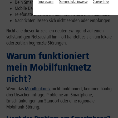
Impressum
Datenschutzhinweise
Cookie-Infos
Dein Smartphone hat kein Netz.
Mobile Daten funktionieren nicht.
Telefonate brechen ab oder lassen sich nicht aufbauen.
Nachrichten lassen sich nicht senden oder empfangen.
Nicht alle dieser Anzeichen deuten zwingend auf einen
vollständigen Netzausfall hin – oft handelt es sich um lokale
oder zeitlich begrenzte Störungen.
Warum funktioniert
mein Mobilfunknetz
nicht?
Wenn das
Mobilfunknetz
nicht funktioniert, kommen häufig
drei Ursachen infrage: Probleme am Smartphone,
Einschränkungen am Standort oder eine regionale
Mobilfunk-Störung.