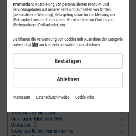
Promotion:
Ausspielung von personalisierten Produkt- und
1&1 All-Net-Flat
Serviceangeboten auf unserer Seite und auf Seiten von Dritten
Passgenaue GB pro Monat
(personalisierte Werbung), Retargeting sowie für die Messung der
Wirksamkeit unserer Kampagnen. Hierzu setzten wir Cookies von
Werbepartnern (Drittanbieter) ein.
Sie können die Verwendung von Cookies (mit Ausnahme der Kategorie
hier
notwendig)
auch einzeln auswählen oder ablehnen.
14
,
99
10 GB
Bestätigen
pro Monat
3 Monate je
9,99 €
€/Monat
14
,
99
Ablehnen
50 GB
pro Monat
DAUERHAFT
€/Monat
TIPP
19
,
99
Impressum
Datenschutzhinweise
Cookie-Infos
150 GB
pro Monat
DAUERHAFT
€/Monat
300 MBit/s 5G Highspeed
Unlimitierte Telefonie & SMS
5G-Abdeckung deutschlandweit ca. 95 %, bis Ende 2026 nahezu
100 %. Ansonsten mit max. LTE-Geschwindigkeit surfen.
EU-Ausland
In alle dt. Fest- und Mobilfunknetze.
Kostenlose Rufnummernmitnahme
Flatrates für Telefonie, Internet & SMS im gesamten EU-Ausland ohne