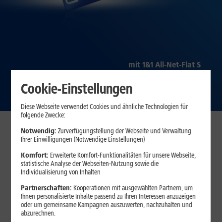
mit 1&1 All-Net-Flat S
Zum Angebot
Cookie-Einstellungen
Diese Webseite verwendet Cookies und ähnliche Technologien für
folgende Zwecke:
Notwendig:
Zurverfügungstellung der Webseite und Verwaltung
Immer beste Preise – schon ab
Ihrer Einwilligungen (Notwendige Einstellungen)
dem 1. Tarif
Komfort:
Erweiterte Komfort-Funktionalitäten für unsere Webseite,
statistische Analyse der Webseiten-Nutzung sowie die
Egal, ob Sie einen oder
mehrere Tarife für Ihre Familie
benötigen –
Individualisierung von Inhalten
bei 1&1 erhalten Sie von Anfang an den besten Preis.
Partnerschaften:
Kooperationen mit ausgewählten Partnern, um
30 Tage testen – zufrieden oder Geld zurück!*
Ihnen personalisierte Inhalte passend zu Ihren Interessen anzuzeigen
oder um gemeinsame Kampagnen auszuwerten, nachzuhalten und
abzurechnen.