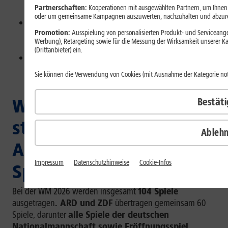
Partnerschaften:
Kooperationen mit ausgewählten Partnern, um Ihnen p
gleichlanger UHD-Stream rund 10 GB Datenvolumen.
oder um gemeinsame Kampagnen auszuwerten, nachzuhalten und abzur
Für mobiles Streaming brauchst Du
Smartphone,
Promotion:
Ausspielung von personalisierten Produkt- und Serviceangeb
Tablet oder Laptop
mit passender App oder
Werbung), Retargeting sowie für die Messung der Wirksamkeit unserer K
Browserzugang.
(Drittanbieter) ein.
Ein
mobiler Hotspot
kann praktisch sein, wenn Du
das Spiel unterwegs auf einem zweiten Gerät schauen
Sie können die Verwendung von Cookies (mit Ausnahme der Kategorie n
möchtest.
WM 2026 unterwegs
Bestät
streamen: Welche
Ableh
Anbieter zeigen die
Impressum
Datenschutzhinweise
Cookie-Infos
Spiele?
Bei der WM 2026 werden insgesamt
104 Spiele
ausgetragen
. ARD und ZDF
übertragen gemeinsam 60
Spiele, darunter
alle Spiele der deutschen
Nationalmannschaft sowie Eröffnungsspiel,