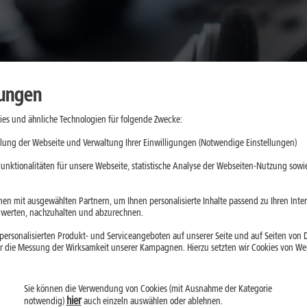
lungen
es und ähnliche Technologien für folgende Zwecke:
lung der Webseite und Verwaltung Ihrer Einwilligungen (Notwendige Einstellungen)
ng finden viele Gespräche heute bereits über das Internet statt. O
unktionalitäten für unsere Webseite, statistische Analyse der Webseiten-Nutzung sowie
e. Aber auch ein klassisches Telefon kann über den Router mit de
en mit ausgewählten Partnern, um Ihnen personalisierte Inhalte passend zu Ihren Int
g erfährst:
erten, nachzuhalten und abzurechnen.
ersonalisierten Produkt- und Serviceangeboten auf unserer Seite und auf Seiten von Dr
Telefonleitung, sondern
über Deine Internetverbindung
.
r die Messung der Wirksamkeit unserer Kampagnen. Hierzu setzten wir Cookies von Werb
 umgewandelt
und in Echtzeit über das Internet übertragen.
 Router, einem IP-Telefon, dem Computer oder einer Ap
Sie können die Verwendung von Cookies (mit Ausnahme der Kategorie
erige Rufnummer
oft weiterverwenden.
hier
notwendig)
auch einzeln auswählen oder ablehnen.