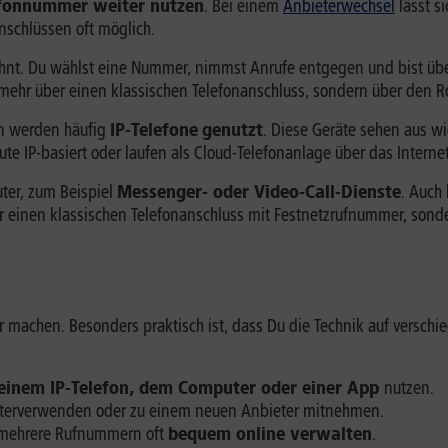
efonnummer weiter nutzen
. Bei einem
Anbieterwechsel
lässt s
schlüssen oft möglich.
wohnt. Du wählst eine Nummer, nimmst Anrufe entgegen und bist übe
t mehr über einen klassischen Telefonanschluss, sondern über den R
en werden häufig
IP-Telefone
genutzt
. Diese Geräte sehen aus w
e IP-basiert oder laufen als Cloud-Telefonanlage über das Internet
er, zum Beispiel
Messenger- oder Video-Call-Dienste
. Auch
ber einen klassischen Telefonanschluss mit Festnetzrufnummer, sond
er machen. Besonders praktisch ist, dass Du die Technik auf versch
 einem IP-Telefon, dem Computer oder einer App
nutzen.
iterverwenden oder zu einem neuen Anbieter mitnehmen.
 mehrere Rufnummern oft
bequem online verwalten
.