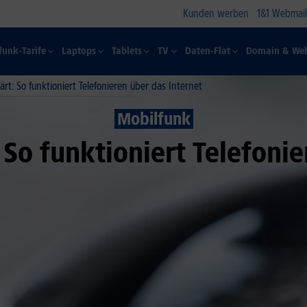
Kunden werben
1&1 Webmail
funk-Tarife
Laptops
Tablets
TV
Daten-Flat
Domain & Web
lärt: So funktioniert Telefonieren über das Internet
Mobilfunk
 So funktioniert Telefoni