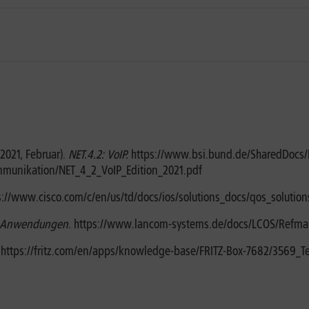
(2021, Februar).
NET.4.2: VoIP.
https://www.bsi.bund.de/SharedDocs/
unikation/NET_4_2_VoIP_Edition_2021.pdf
ps://www.cisco.com/c/en/us/td/docs/ios/solutions_docs/qos_solutio
IP-Anwendungen
. https://www.lancom-systems.de/docs/LCOS/Refman
 https://fritz.com/en/apps/knowledge-base/FRITZ-Box-7682/3569_Te