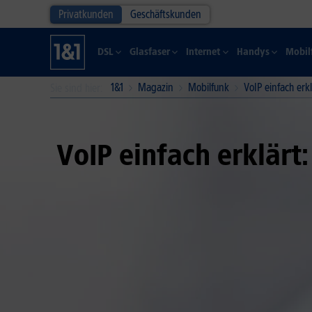
Privatkunden
Geschäftskunden
DSL
Glasfaser
Internet
Handys
Mobil
1&1
Magazin
Mobilfunk
VoIP einfach erk
Sie sind hier
VoIP einfach erklärt: