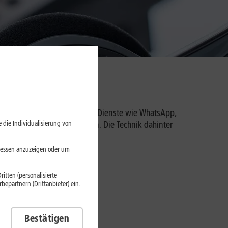
ft passiert das über Apps und Dienste wie WhatsApp,
 die Individualisierung von
m Internet verbunden werden. Die Technik dahinter
eressen anzuzeigen oder um
itten (personalisierte
epartnern (Drittanbieter) ein.
p nutzen
.
Bestätigen