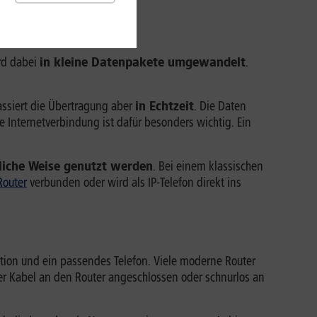
ird dabei
in kleine Datenpakete umgewandelt
.
passiert die Übertragung aber
in Echtzeit
. Die Daten
e Internetverbindung ist dafür besonders wichtig. Ein
liche Weise genutzt werden
. Bei einem klassischen
Router
verbunden oder wird als IP-Telefon direkt ins
ktion und ein passendes Telefon. Viele moderne Router
er Kabel an den Router angeschlossen oder schnurlos an