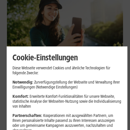
Cookie-Einstellungen
Mobilfunk
Diese Webseite verwendet Cookies und ähnliche Technologien für
Datenvolumen sparen: Praktische
folgende Zwecke:
Tipps für Dein Smartphone
Notwendig:
Zurverfügungstellung der Webseite und Verwaltung Ihrer
Einwilligungen (Notwendige Einstellungen)
Videos, Social Media, Cloud-Backups und App-Updates können
Komfort:
Erweiterte Komfort-Funktionalitäten für unsere Webseite,
statistische Analyse der Webseiten-Nutzung sowie die Individualisierung
Dein mobiles Datenvolumen schnell belasten. Mit einigen
von Inhalten
Einstellungen auf iPhone und Android kannst Du Deinen
Verbrauch begrenzen.
Partnerschaften:
Kooperationen mit ausgewählten Partnern, um
Ihnen personalisierte Inhalte passend zu Ihren Interessen anzuzeigen
oder um gemeinsame Kampagnen auszuwerten, nachzuhalten und
Mehr erfahren