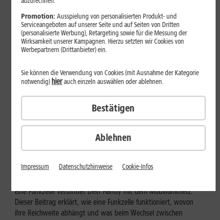
abzurechnen.
Promotion:
Ausspielung von personalisierten Produkt- und
Serviceangeboten auf unserer Seite und auf Seiten von Dritten
(personalisierte Werbung), Retargeting sowie für die Messung der
Wirksamkeit unserer Kampagnen. Hierzu setzten wir Cookies von
Werbepartnern (Drittanbieter) ein.
Sie können die Verwendung von Cookies (mit Ausnahme der Kategorie
hier
notwendig)
auch einzeln auswählen oder ablehnen.
Bestätigen
Mobilfunk
Ablehnen
Wie funktioniert eine Funkzelle im
Mobilfunk?
Impressum
Datenschutzhinweise
Cookie-Infos
Eine Funkzelle verbindet Dein Handy mit dem Mobilfunknetz.
Dieser Beitrag erklärt, wie eine Funkzelle funktioniert, wovon
ihre Reichweite abhängt und was beim Wechsel zwischen