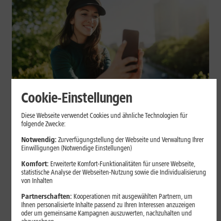
Cookie-Einstellungen
Mobilfunk
Diese Webseite verwendet Cookies und ähnliche Technologien für
Datenvolumen sparen: Praktische
folgende Zwecke:
Tipps für Dein Smartphone
Notwendig:
Zurverfügungstellung der Webseite und Verwaltung Ihrer
Einwilligungen (Notwendige Einstellungen)
Videos, Social Media, Cloud-Backups und App-Updates können
Komfort:
Erweiterte Komfort-Funktionalitäten für unsere Webseite,
statistische Analyse der Webseiten-Nutzung sowie die Individualisierung
Dein mobiles Datenvolumen schnell belasten. Mit einigen
von Inhalten
Einstellungen auf iPhone und Android kannst Du Deinen
Verbrauch begrenzen.
Partnerschaften:
Kooperationen mit ausgewählten Partnern, um
Ihnen personalisierte Inhalte passend zu Ihren Interessen anzuzeigen
oder um gemeinsame Kampagnen auszuwerten, nachzuhalten und
Mehr erfahren