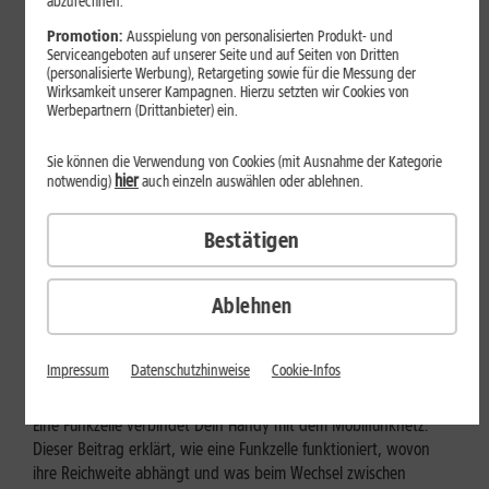
abzurechnen.
Promotion:
Ausspielung von personalisierten Produkt- und
Serviceangeboten auf unserer Seite und auf Seiten von Dritten
(personalisierte Werbung), Retargeting sowie für die Messung der
Wirksamkeit unserer Kampagnen. Hierzu setzten wir Cookies von
Werbepartnern (Drittanbieter) ein.
Sie können die Verwendung von Cookies (mit Ausnahme der Kategorie
hier
notwendig)
auch einzeln auswählen oder ablehnen.
Bestätigen
Mobilfunk
Ablehnen
Wie funktioniert eine Funkzelle im
Mobilfunk?
Impressum
Datenschutzhinweise
Cookie-Infos
Eine Funkzelle verbindet Dein Handy mit dem Mobilfunknetz.
Dieser Beitrag erklärt, wie eine Funkzelle funktioniert, wovon
ihre Reichweite abhängt und was beim Wechsel zwischen