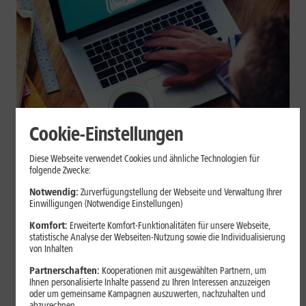
Cookie-Einstellungen
Internet zuhause
Diese Webseite verwendet Cookies und ähnliche Technologien für
Browser-Erweiterungen sicher
folgende Zwecke:
nutzen: So erkennst Du
Notwendig:
Zurverfügungstellung der Webseite und Verwaltung Ihrer
Einwilligungen (Notwendige Einstellungen)
vertrauenswürdige Add-ons
Komfort:
Erweiterte Komfort-Funktionalitäten für unsere Webseite,
statistische Analyse der Webseiten-Nutzung sowie die Individualisierung
Browser-Erweiterungen können praktisch sein, greifen aber je
von Inhalten
nach Berechtigung tief in Deine Browserdaten ein. Der Beitrag
Partnerschaften:
Kooperationen mit ausgewählten Partnern, um
zeigt Dir, wie Du Add-ons vor der Installation prüfst und riskante
Ihnen personalisierte Inhalte passend zu Ihren Interessen anzuzeigen
Erweiterungen erkennst.
oder um gemeinsame Kampagnen auszuwerten, nachzuhalten und
abzurechnen.