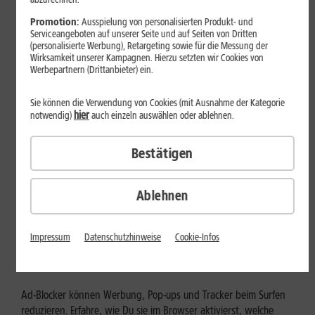
Mehr erfahren
Promotion:
Ausspielung von personalisierten Produkt- und
Serviceangeboten auf unserer Seite und auf Seiten von Dritten
(personalisierte Werbung), Retargeting sowie für die Messung der
Wirksamkeit unserer Kampagnen. Hierzu setzten wir Cookies von
Werbepartnern (Drittanbieter) ein.
Sie können die Verwendung von Cookies (mit Ausnahme der Kategorie
hier
notwendig)
auch einzeln auswählen oder ablehnen.
Bestätigen
Ablehnen
Internet zuhause
Ad-Blocker aktivieren: Werbung
Impressum
Datenschutzhinweise
Cookie-Infos
und Tracking bewusst steuern
Ad-Blocker können Werbung, Pop-ups und Tracker beim Surfen
reduzieren. Erfahre, wie Du sie im Browser aktivierst, welche