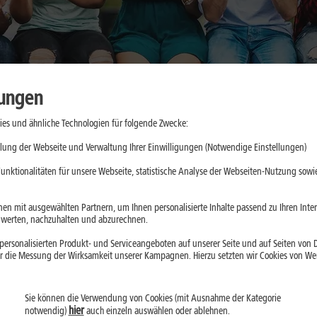
lungen
es und ähnliche Technologien für folgende Zwecke:
cher nutzen:
lung der Webseite und Verwaltung Ihrer Einwilligungen (Notwendige Einstellungen)
nswürdige
unktionalitäten für unsere Webseite, statistische Analyse der Webseiten-Nutzung sowie
en mit ausgewählten Partnern, um Ihnen personalisierte Inhalte passend zu Ihren Int
erten, nachzuhalten und abzurechnen.
ein, greifen aber je
ersonalisierten Produkt- und Serviceangeboten auf unserer Seite und auf Seiten von Dr
aten ein. Der
r die Messung der Wirksamkeit unserer Kampagnen. Hierzu setzten wir Cookies von Werb
Installation prüfst
Sie können die Verwendung von Cookies (mit Ausnahme der Kategorie
hier
notwendig)
auch einzeln auswählen oder ablehnen.