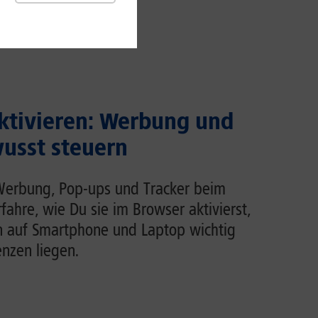
ktivieren: Werbung und
usst steuern
Werbung, Pop-ups und Tracker beim
rfahre, wie Du sie im Browser aktivierst,
n auf Smartphone und Laptop wichtig
enzen liegen.