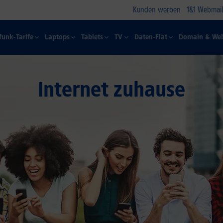
Kunden werben
1&1 Webmail
funk-Tarife
Laptops
Tablets
TV
Daten-Flat
Domain & Web
Internet zuhause