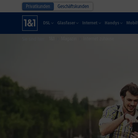
Privatkunden
Geschäftskunden
DSL
Glasfaser
Internet
Handys
Mobil
1&1
Magazin
Internet zuhause
Sie sind hier