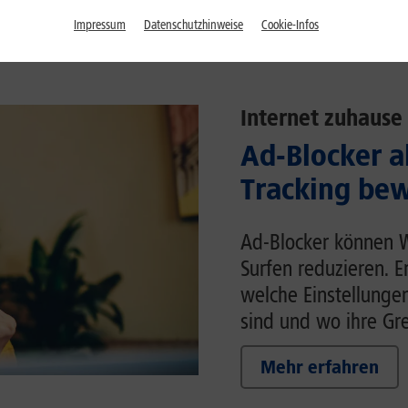
Impressum
Datenschutzhinweise
Cookie-Infos
Internet zuhause
Ad-Blocker a
Tracking bew
Ad-Blocker können 
Surfen reduzieren. E
welche Einstellunge
sind und wo ihre Gr
Mehr erfahren