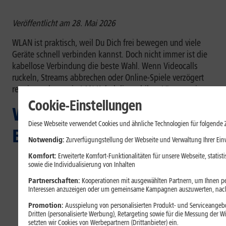
Veröffentlicht am 28. Mai 2026
WLAN ist praktisch, weil Du Dich frei bewegen und viele
Geräte schnell verbinden kannst. Doch nicht immer ist die
kabellose Verbindung die beste Wahl. Wenn Videocalls
ruckeln, Streams abbrechen oder Online-Spiele verzögert
reagieren, kann ein LAN-Kabel die stabilere Lösung sein.
Cookie-Einstellungen
Was Du in diesem
Diese Webseite verwendet Cookies und ähnliche Technologien für folgende 
Beitrag erfährst:
Notwendig:
Zurverfügungstellung der Webseite und Verwaltung Ihrer Ein
Wie WLAN Geräte kabellos mit dem Netzwerk
Komfort:
Erweiterte Komfort-Funktionalitäten für unsere Webseite, statis
sowie die Individualisierung von Inhalten
verbindet
und LAN eine Verbindung per
Netzwerkkabel nutzt.
Partnerschaften:
Kooperationen mit ausgewählten Partnern, um Ihnen per
Warum WLAN flexibel und bequem ist
, dabei
Interessen anzuzeigen oder um gemeinsame Kampagnen auszuwerten, nac
aber durch Wände, Nachbarnetze oder andere
Promotion:
Ausspielung von personalisierten Produkt- und Serviceangebo
Funkquellen gestört werden kann.
Dritten (personalisierte Werbung), Retargeting sowie für die Messung der 
setzten wir Cookies von Werbepartnern (Drittanbieter) ein.
Warum LAN meist stabiler ist
und besonders für