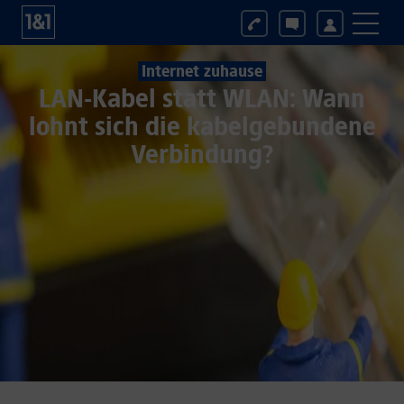
Internet zuhause
LAN-Kabel statt WLAN: Wann
lohnt sich die kabelgebundene
Verbindung?