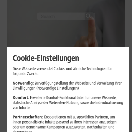
Cookie-Einstellungen
Internet zuhause
Diese Webseite verwendet Cookies und ähnliche Technologien für
Tracking im Internet: Cookies,
folgende Zwecke:
Fingerprinting und Co. einfach
Notwendig:
Zurverfügungstellung der Webseite und Verwaltung Ihrer
Einwilligungen (Notwendige Einstellungen)
erklärt
Komfort:
Erweiterte Komfort-Funktionalitäten für unsere Webseite,
statistische Analyse der Webseiten-Nutzung sowie die Individualisierung
Cookies und Browser-Fingerprinting gehören zu den wichtigsten
von Inhalten
Tracking-Technologien im Internet. Erfahre, wie sie funktionieren,
Partnerschaften:
Kooperationen mit ausgewählten Partnern, um
worin die Unterschiede liegen, wo Risiken entstehen und wie Du
Ihnen personalisierte Inhalte passend zu Ihren Interessen anzuzeigen
Tracking bewusst einschränkst.
oder um gemeinsame Kampagnen auszuwerten, nachzuhalten und