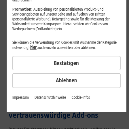
abzurechnen.
Mehr erfahren
Promotion:
Ausspielung von personalisierten Produkt- und
Serviceangeboten auf unserer Seite und auf Seiten von Dritten
(personalisierte Werbung), Retargeting sowie für die Messung der
Wirksamkeit unserer Kampagnen. Hierzu setzten wir Cookies von
Werbepartnern (Drittanbieter) ein.
Sie können die Verwendung von Cookies (mit Ausnahme der Kategorie
hier
notwendig)
auch einzeln auswählen oder ablehnen.
Bestätigen
Ablehnen
Internet zuhause
Browser-Erweiterungen sicher
Impressum
Datenschutzhinweise
Cookie-Infos
nutzen: So erkennst Du
vertrauenswürdige Add-ons