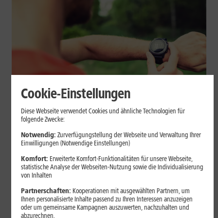
Cookie-Einstellungen
Geräte & Hardware
Diese Webseite verwendet Cookies und ähnliche Technologien für
folgende Zwecke:
Smartwatch beim Sport: So
Notwendig:
Zurverfügungstellung der Webseite und Verwaltung Ihrer
unterstützt sie Dein Training
Einwilligungen (Notwendige Einstellungen)
Komfort:
Erweiterte Komfort-Funktionalitäten für unsere Webseite,
Eine Smartwatch macht Belastung, Tempo und Trainingsablauf
statistische Analyse der Webseiten-Nutzung sowie die Individualisierung
sichtbar. Erfahre, wie Du Pulsmessung, Herzfrequenzzonen, GPS,
von Inhalten
Pace und Intervalle sinnvoll nutzt und warum einzelne Werte
Partnerschaften:
Kooperationen mit ausgewählten Partnern, um
keine medizinische Beurteilung ersetzen.
Ihnen personalisierte Inhalte passend zu Ihren Interessen anzuzeigen
oder um gemeinsame Kampagnen auszuwerten, nachzuhalten und
Mehr erfahren
abzurechnen.