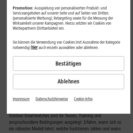
Promotion:
Ausspielung von personalisierten Produkt- und
Serviceangeboten auf unserer Seite und auf Seiten von Dritten
(personalisierte Werbung), Retargeting sowie für die Messung der
Wirksamkeit unserer Kampagnen. Hierzu setzten wir Cookies von
Werbepartnern (Drittanbieter) ein.
Sie können die Verwendung von Cookies (mit Ausnahme der Kategorie
hier
notwendig)
auch einzeln auswählen oder ablehnen.
Bestätigen
Ablehnen
Geräte & Hardware
Outdoor-Smartwatch: Für wen
Impressum
Datenschutzhinweise
Cookie-Infos
eignen sich die robusten Modelle?
Outdoor-Smartwatches sind für Touren, Training und
anspruchsvollere Bedingungen ausgelegt. Erfahre, wann sich so
ein robustes Modell lohnt, welche Funktionen zählen und wann