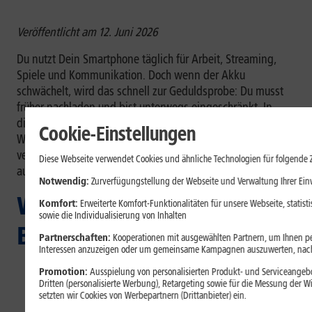
Veröffentlicht am 12. Juni 2026
Du nutzt Dein Smartphone täglich für Arbeit, Streaming,
Spiele und Kommunikation. Doch wenn der Akku
schwächelt, wird das schnell zur Geduldsprobe: Du musst
früher nachladen und bist unterwegs eingeschränkt. In
diesem Beitrag zeigen wir Dir einfache und praxisnahe
Cookie-Einstellungen
Wege, wie Du Deinen Akku schonst, seine Lebensdauer
verlängerst und die Leistung Deines Geräts länger
Diese Webseite verwendet Cookies und ähnliche Technologien für folgende 
aufrechterhältst.
Notwendig:
Zurverfügungstellung der Webseite und Verwaltung Ihrer Ein
Was Du in diesem
Komfort:
Erweiterte Komfort-Funktionalitäten für unsere Webseite, statis
sowie die Individualisierung von Inhalten
Beitrag erfährst:
Partnerschaften:
Kooperationen mit ausgewählten Partnern, um Ihnen per
Interessen anzuzeigen oder um gemeinsame Kampagnen auszuwerten, nac
Smartphone-Akkus
verlieren mit jedem Ladezyklus
Promotion:
Ausspielung von personalisierten Produkt- und Serviceangebo
etwas an maximaler Kapazität.
Dritten (personalisierte Werbung), Retargeting sowie für die Messung der 
Hohe Bildschirmhelligkeit, Standortdienste,
setzten wir Cookies von Werbepartnern (Drittanbieter) ein.
Hintergrundaktivitäten und Push-