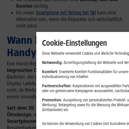
Konten
wichtig.
Ein neues
Smartphone mit Vertrag bei 1&1
kann eine
Alternative sein, wenn die Reparatur sich wirtschaftlich
nicht lohnt.
Wann lohnt sich eine
Cookie-Einstellungen
Handy-Reparatur?
Diese Webseite verwendet Cookies und ähnliche Technolog
Notwendig:
Zurverfügungstellung der Webseite und Verw
Eine Handy-Reparatur lohnt sich vor allem
bei klar
begrenzten Defekten
. Dazu zählen Schäden an
Komfort:
Erweiterte Komfort-Funktionalitäten für unsere
Bauteilen, die einzeln ersetzt werden können, etwa Akku,
Individualisierung von Inhalten
Display, Ladebuchse oder Rückkamera. Entscheidend ist
Partnerschaften:
Kooperationen mit ausgewählten Partne
nicht, ob Werkstatt, Ersatzteil und Reparaturkosten in
oder um gemeinsame Kampagnen auszuwerten, nachzuhal
einem sinnvollen Verhältnis zum Restwert stehen.
Promotion:
Ausspielung von personalisierten Produkt- u
Werbung), Retargeting sowie für die Messung der Wirksam
Seit dem 20. Juni 2025 gelten in der EU neue
(Drittanbieter) ein.
Ökodesign- und Energielabel-Regeln für
Smartphones und Tablets.
Sie sollen unter anderem
Sie können die Verwendung von Cookies (mit Ausnahme d
Reparierbarkeit, Ersatzteilverfügbarkeit, Akkuhaltbarkeit