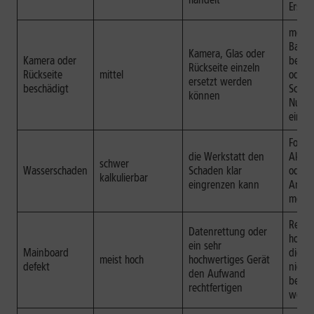
Ersat
mehre
Bautei
Kamera, Glas oder
Kamera oder
betrof
Rückseite einzeln
Rückseite
mittel
oder 
ersetzt werden
beschädigt
Schad
können
Nutzu
einsc
Folge
die Werkstatt den
Akku, 
schwer
Wasserschaden
Schaden klar
oder
kalkulierbar
eingrenzen kann
Ansch
mögli
Repar
Datenrettung oder
hoch 
ein sehr
Mainboard
die U
meist hoch
hochwertiges Gerät
defekt
nicht 
den Aufwand
beho
rechtfertigen
werd