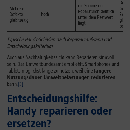
Displa
die Summe der
Mehrere
Gehäu
Reparaturen deutlich
Defekte
hoch
Elektr
unter dem Restwert
gleichzeitig
gleich
liegt
betrof
Typische Handy-Schäden nach Reparaturaufwand und
Entscheidungskriterium
Auch aus Nachhaltigkeitssicht kann Reparieren sinnvoll
sein. Das Umweltbundesamt empfiehlt, Smartphones und
Tablets möglichst lange zu nutzen, weil eine
längere
Nutzungsdauer Umweltbelastungen reduzieren
kann.
[3]
Entscheidungshilfe:
Handy reparieren oder
ersetzen?