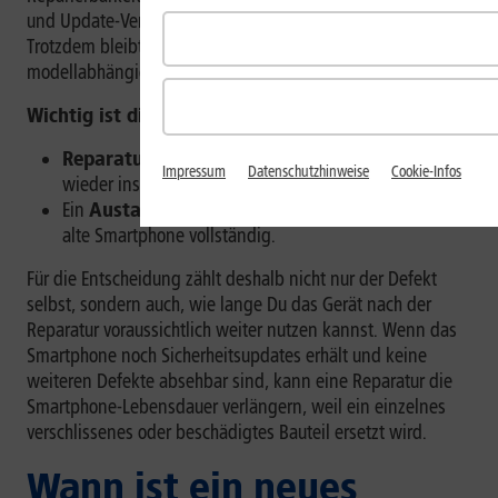
und Update-Verfügbarkeit transparenter machen.
[1]
Trotzdem bleibt die konkrete Reparaturentscheidung
modellabhängig.
Wichtig ist die Abgrenzung:
Reparatur
bedeutet, dass ein bestehendes Gerät
Impressum
Datenschutzhinweise
Cookie-Infos
wieder instandgesetzt wird.
Ein
Austauschgerät oder Neukauf
ersetzt das
alte Smartphone vollständig.
Für die Entscheidung zählt deshalb nicht nur der Defekt
selbst, sondern auch, wie lange Du das Gerät nach der
Reparatur voraussichtlich weiter nutzen kannst. Wenn das
Smartphone noch Sicherheitsupdates erhält und keine
weiteren Defekte absehbar sind, kann eine Reparatur die
Smartphone-Lebensdauer verlängern, weil ein einzelnes
verschlissenes oder beschädigtes Bauteil ersetzt wird.
Wann ist ein neues