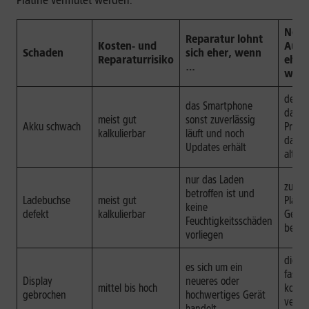
Platine vermutet werden.
Neuk
Reparatur lohnt
Kosten- und
Aust
Schaden
sich eher, wenn
Reparaturrisiko
eher
…
wen
der A
das Smartphone
das e
meist gut
sonst zuverlässig
Akku schwach
Probl
kalkulierbar
läuft und noch
das G
Updates erhält
alt ist
nur das Laden
zusätz
betroffen ist und
Ladebuchse
meist gut
Platin
keine
defekt
kalkulierbar
Gehäu
Feuchtigkeitsschäden
besch
vorliegen
die R
es sich um ein
fast s
Display
neueres oder
mittel bis hoch
kostet
gebrochen
hochwertiges Gerät
vergl
handelt