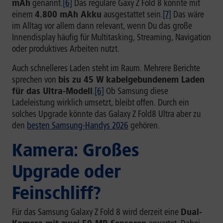
mAh
genannt.
[6]
Das reguläre Gaxy Z Fold 8 könnte mit
einem
4.800 mAh Akku
ausgestattet sein.
[7]
Das wäre
im Alltag vor allem dann relevant, wenn Du das große
Innendisplay häufig für Multitasking, Streaming, Navigation
oder produktives Arbeiten nutzt.
Auch schnelleres Laden steht im Raum. Mehrere Berichte
sprechen von
bis zu 45 W kabelgebundenem Laden
für das Ultra-Modell
.
[6]
Ob Samsung diese
Ladeleistung wirklich umsetzt, bleibt offen. Durch ein
solches Upgrade könnte das Galaxy Z Fold8 Ultra aber zu
den
besten Samsung-Handys 2026
gehören.
Kamera: Großes
Upgrade oder
Feinschliff?
Für das Samsung Galaxy Z Fold 8 wird derzeit eine
Dual-