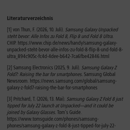
Literaturverzeichnis
[1] von Thun, F. (2026, 10. Juli).
Samsung Galaxy Unpacked
steht bevor: Alle Infos zu Fold 8, Flip 8 und Fold 8 Ultra.
CHIP. https://www.chip.de/news/handy/samsung-galaxy-
unpacked-steht-bevor-alle-infos-zu-fold-8-flip-8-und-fold-8-
ultra_894c905c-fc4d-4dee-b642-7ca6fbe42846.html
[2] Samsung Electronics (2025, 9. Juli).
Samsung Galaxy Z
Fold7: Raising the bar for smartphones.
Samsung Global
Newsroom. https://news.samsung.com/global/samsung-
galaxy-z-fold7-raising-the-bar-for-smartphones
[3] Pritchard, T. (2026, 13. Mai).
Samsung Galaxy Z Fold 8 just
tipped for July 22 launch at Unpacked—and it could be
joined by Galaxy Glasses.
Tom’s Guide.
https://www.tomsguide.com/phones/samsung-
phones/samsung-galaxy-z-fold-8-just-tipped-for-july-22-