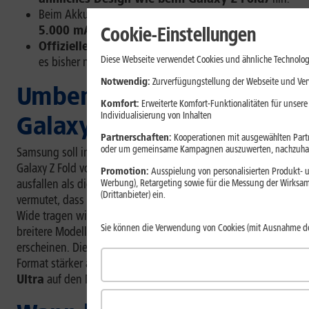
Beim Akku wird ein Sprung von 4.400 mAh auf
bis zu
Cookie-Einstellungen
5.000 mAh
diskutiert.
Offizielle Daten
zum Samsung Galaxy Z Fold8 gibt
Diese Webseite verwendet Cookies und ähnliche Technolog
es bisher nicht.
Notwendig:
Zurverfügungstellung der Webseite und Verw
Umbenennung des
Komfort:
Erweiterte Komfort-Funktionalitäten für unsere
Individualisierung von Inhalten
Galaxy Z Fold
Partnerschaften:
Kooperationen mit ausgewählten Partne
oder um gemeinsame Kampagnen auszuwerten, nachzuhal
Samsung soll in diesem Jahr zwei Varianten des neuen
Galaxy Z Fold vorstellen. Eines der Modelle könnte breiter
Promotion:
Ausspielung von personalisierten Produkt- u
ausfallen als die bisherigen Generationen. Zunächst wurde
Werbung), Retargeting sowie für die Messung der Wirksam
(Drittanbieter) ein.
vermutet, dass diese Version den Namen Galaxy Z Fold
Wide tragen wird. Aktuellen Berichten zufolge soll das
Sie können die Verwendung von Cookies (mit Ausnahme d
breitere Modell nun jedoch als reguläres Galaxy Z Fold
erscheinen. Die schmalere Variante, die dem bisherigen
Format stärker ähnelt, könnte dagegen als
Galaxy Z Fold
Ultra
auf den Markt kommen.
[1]