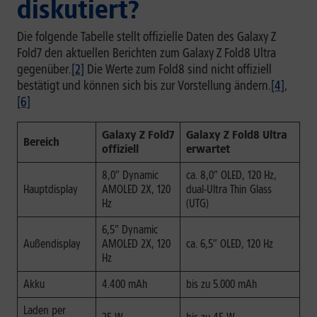
diskutiert?
Die folgende Tabelle stellt offizielle Daten des Galaxy Z
Fold7 den aktuellen Berichten zum Galaxy Z Fold8 Ultra
gegenüber.
[2]
Die Werte zum Fold8 sind nicht offiziell
bestätigt und können sich bis zur Vorstellung ändern.
[4]
,
[6]
Galaxy Z Fold7
Galaxy Z Fold8 Ultra
Bereich
offiziell
erwartet
8,0″ Dynamic
ca. 8,0″ OLED, 120 Hz,
Hauptdisplay
AMOLED 2X, 120
dual-Ultra Thin Glass
Hz
(UTG)
6,5″ Dynamic
Außendisplay
AMOLED 2X, 120
ca. 6,5″ OLED, 120 Hz
Hz
Akku
4.400 mAh
bis zu 5.000 mAh
Laden per