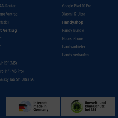
AN-Router
Google Pixel 10 Pro
ohne Vertrag
Xiaomi 17 Ultra
rfstick
Handyshop
t Vertrag
Handy Bundle
3“
Neues iPhone
"
Handyanbieter
Handy verkaufen
r 15“ (M5)
ro 14“ (M5 Pro)
laxy Tab S11 Ultra 5G