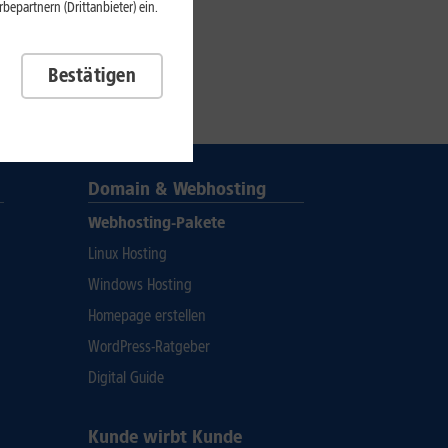
epartnern (Drittanbieter) ein.
Bestätigen
Domain & Webhosting
Webhosting-Pakete
Linux Hosting
Windows Hosting
Homepage erstellen
WordPress-Ratgeber
Digital Guide
Kunde wirbt Kunde