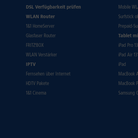
DSL Verfügbarkeit prüfen
Mobile WL
WLAN Router
Surfstick 
1&1 HomeServer
Prepaid-Su
Glasfaser Router
Tablet mi
FRITZ!BOX
iPad Pro 1
WLAN Verstärker
iPad Air 13
IPTV
iPad
Fernsehen über Internet
MacBook Ai
HDTV Pakete
MacBook P
1&1 Cinema
Samsung Ga