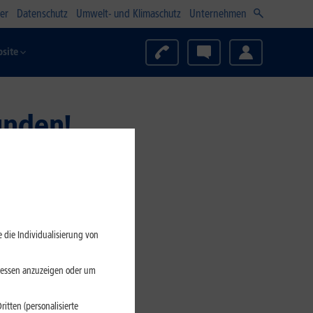
er
Datenschutz
Umwelt- und Klimaschutz
Unternehmen
site
unden!
 die Individualisierung von
eressen anzuzeigen oder um
itten (personalisierte