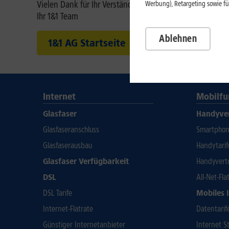
Vielen Dank für Ihr Verständnis.
Werbung), Retargeting sowie fü
Ihr 1&1 Team
Ablehnen
1&1 AG Startseite
Internet
Mobilfu
Glasfaser
Handyve
Glasfaseranschluss
Smartphone
Glasfaserausbau
Handytari
Glasfaser Verfügbarkeit
Handyvert
DSL
All-Net-Fla
DSL Tarife
Mobiles 
Internet-Flatrate
Datentarif
Günstiger Internetanbieter
Internet St