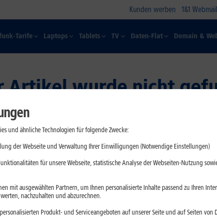
Kunden werben
1&1 Webmail
funk-Tarife
Laptops
Tablets
TV
Daten-Flat
Domain & Web
er Artikel wurde nicht gef
lungen
gende Ursachen haben:
es und ähnliche Technologien für folgende Zwecke:
lung der Webseite und Verwaltung Ihrer Einwilligungen (Notwendige Einstellungen)
unktionalitäten für unsere Webseite, statistische Analyse der Webseiten-Nutzung sowie
bar
en mit ausgewählten Partnern, um Ihnen personalisierte Inhalte passend zu Ihren Int
erten, nachzuhalten und abzurechnen.
ersonalisierten Produkt- und Serviceangeboten auf unserer Seite und auf Seiten von Dr