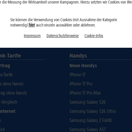
r die Messung der Wirksamkeit unserer Kampagnen. Hierzu setzten wir Cookies von Werb
Sie können die Verwendung von Cookies (mit Ausnahme der Kategorie
hier
notwendig)
auch einzeln auswählen oder ablehnen.
Impressum
Datenschutzhinweise
Cookie-Infos
nk-Tarife
Handys
rtrag
Neue Handys
-Tarife
iPhone 17
fe ohne Handy
iPhone 17 Pro
rag ohne Handy
iPhone 17 Pro Max
t-Vergleich
Samsung Galaxy S26
Internet
Samsung Galaxy S26 Ultra
e
Samsung Galaxy Z Fold8
ick
Samsung Galaxy A57