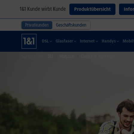
1&1 Kunde wirbt Kunde
Produktübersicht
Info
Privatkunden
Geschäftskunden
DSL
Glasfaser
Internet
Handys
Mobil
1&1
Magazin
Geräte & Hardware
Sie sind hier