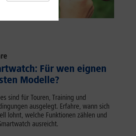
re
rtwatch: Für wen eignen
usten Modelle?
s sind für Touren, Training und
dingungen ausgelegt. Erfahre, wann sich
ell lohnt, welche Funktionen zählen und
martwatch ausreicht.