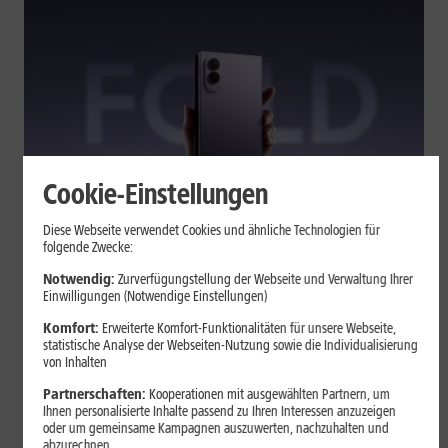
Cookie-Einstellungen
Tests & Vergleiche
Diese Webseite verwendet Cookies und ähnliche Technologien für
folgende Zwecke:
Galaxy Z Fold7 oder Fold8: Was
sich beim neuen Foldable geändert
Notwendig:
Zurverfügungstellung der Webseite und Verwaltung Ihrer
Einwilligungen (Notwendige Einstellungen)
hat
Komfort:
Erweiterte Komfort-Funktionalitäten für unsere Webseite,
statistische Analyse der Webseiten-Nutzung sowie die Individualisierung
von Inhalten
Kompakteres Format, neuer Chip, größerer Akku: Das Galaxy Z
Fold8 setzt andere Schwerpunkte als sein Vorgänger. Wir
Partnerschaften:
Kooperationen mit ausgewählten Partnern, um
zeigen, was Samsung verändert hat, welche Neuerungen im
Ihnen personalisierte Inhalte passend zu Ihren Interessen anzuzeigen
oder um gemeinsame Kampagnen auszuwerten, nachzuhalten und
Alltag zählen und wo das Fold7 Vorteile behält.
abzurechnen.