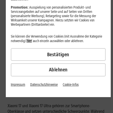
Mehr erfahren
Promotion:
Ausspielung von personalisierten Produkt- und
Serviceangeboten auf unserer Seite und auf Seiten von Dritten
(personalisierte Werbung), Retargeting sowie für die Messung der
Wirksamkeit unserer Kampagnen. Hierzu setzten wir Cookies von
Werbepartnern (Drittanbieter) ein.
Sie können die Verwendung von Cookies (mit Ausnahme der Kategorie
hier
notwendig)
auch einzeln auswählen oder ablehnen.
Bestätigen
Ablehnen
Tests & Vergleiche
Xiaomi 17 vs. Xiaomi 17 Ultra: Für
Impressum
Datenschutzhinweise
Cookie-Infos
wen lohnt sich das Ultra-Modell?
Xiaomi 17 und Xiaomi 17 Ultra gehören zur Smartphone-
Oberklasse und setzen unterschiedliche Schwerpunkte: Während