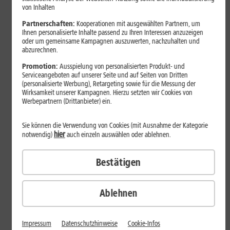
von Inhalten
Partnerschaften:
Kooperationen mit ausgewählten Partnern, um
Ihnen personalisierte Inhalte passend zu Ihren Interessen anzuzeigen
oder um gemeinsame Kampagnen auszuwerten, nachzuhalten und
abzurechnen.
Promotion:
Ausspielung von personalisierten Produkt- und
Serviceangeboten auf unserer Seite und auf Seiten von Dritten
(personalisierte Werbung), Retargeting sowie für die Messung der
Wirksamkeit unserer Kampagnen. Hierzu setzten wir Cookies von
Werbepartnern (Drittanbieter) ein.
Tests & Vergleiche
Sie können die Verwendung von Cookies (mit Ausnahme der Kategorie
Smartwatch-Vergleich 2026:
hier
notwendig)
auch einzeln auswählen oder ablehnen.
Welche Spitzenmodelle
überzeugen?
Bestätigen
Welche Smartwatch passt 2026 wirklich zu Dir? In unserem
Ablehnen
Vergleich zeigen wir, worin sich aktuelle Spitzenmodelle von
Apple, Samsung und Google unterscheiden. Dabei geht es um
Kompatibilität, Akkulaufzeit, Gesundheitsfunktionen und
Impressum
Datenschutzhinweise
Cookie-Infos