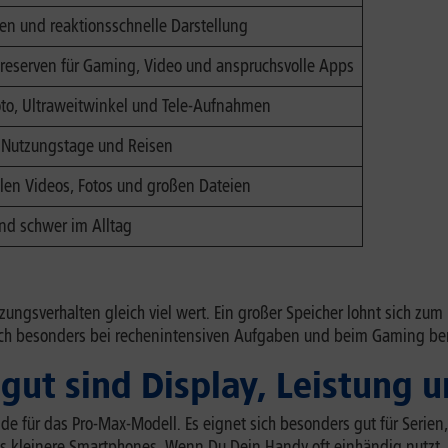
llen und reaktionsschnelle Darstellung
reserven für Gaming, Video und anspruchsvolle Apps
 Foto, Ultraweitwinkel und Tele-Aufnahmen
e Nutzungstage und Reisen
ielen Videos, Fotos und großen Dateien
nd schwer im Alltag
utzungsverhalten gleich viel wert. Ein großer Speicher lohnt sich zum
 sich besonders bei rechenintensiven Aufgaben und beim Gaming b
 gut sind Display, Leistung 
nde für das Pro-Max-Modell. Es eignet sich besonders gut für Serien
als kleinere Smartphones. Wenn Du Dein Handy oft einhändig nutzt