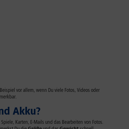
 Beispiel vor allem, wenn Du viele Fotos, Videos oder
emerkbar.
und Akku?
, Spiele, Karten, E-Mails und das Bearbeiten von Fotos.
, merkst Du die
Größe
und das
Gewicht
schnell.