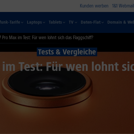
Kunden werben
1&1 Webmail
funk-Tarife
Laptops
Tablets
TV
Daten-Flat
Domain & Web
7 Pro Max im Test: Für wen lohnt sich das Flaggschiff?
Tests & Vergleiche
im Test: Für wen lohnt si