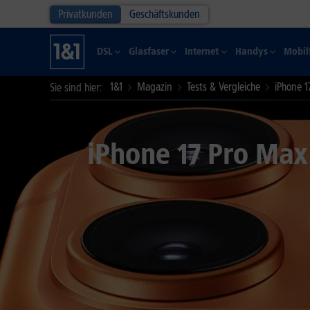
Privatkunden
Geschäftskunden
DSL
Glasfaser
Internet
Handys
Mobil
1&1
Magazin
Tests & Vergleiche
iPhone 1
Sie sind hier
iPhone 17 Pro Max 