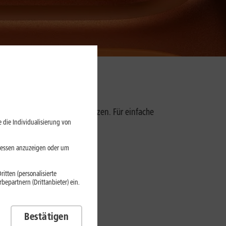
n, die ihr Handy intensiv nutzen. Für einfache
 die Individualisierung von
eressen anzuzeigen oder um
itten (personalisierte
epartnern (Drittanbieter) ein.
Bestätigen