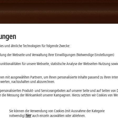
lungen
es und ähnliche Technologien für folgende Zwecke:
lung der Webseite und Verwaltung Ihrer Einwilligungen (Notwendige Einstellungen)
en ausgestattetes iPhone der 17er-Reihe. Es richtet sich an Mensche
unktionalitäten für unsere Webseite, statistische Analyse der Webseiten-Nutzung sowie
 die sinnvollste Wahl.
g erfährst:
en mit ausgewählten Partnern, um Ihnen personalisierte Inhalte passend zu Ihren Int
erten, nachzuhalten und abzurechnen.
r eine
intensive Nutzung
.
ersonalisierten Produkt- und Serviceangeboten auf unserer Seite und auf Seiten von Dr
 und Gaming, aber weniger handlich.
r die Messung der Wirksamkeit unserer Kampagnen. Hierzu setzten wir Cookies von Werb
tung
für alle Use Cases hast.
s
auf dem Markt.
Sie können die Verwendung von Cookies (mit Ausnahme der Kategorie
 günstigeres Modell.
hier
notwendig)
auch einzeln auswählen oder ablehnen.