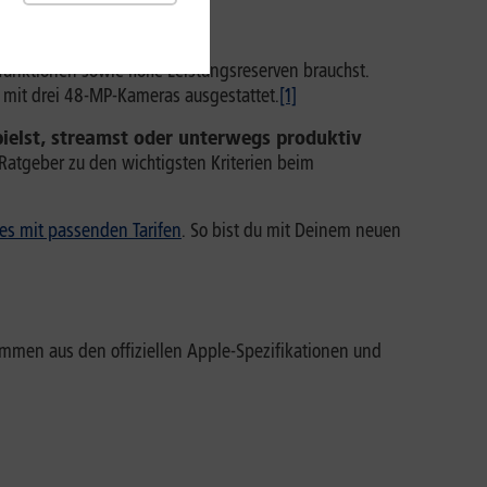
ofunktionen sowie hohe Leistungsreserven brauchst.
mit drei 48-MP-Kameras ausgestattet.
[1]
spielst, streamst oder unterwegs produktiv
 Ratgeber zu den wichtigsten Kriterien beim
s mit passenden Tarifen
. So bist du mit Deinem neuen
tammen aus den offiziellen Apple-Spezifikationen und