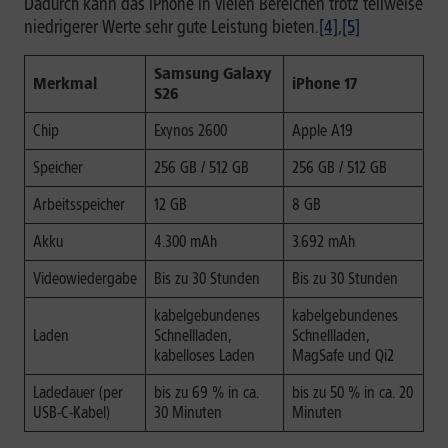
Dadurch kann das iPhone in vielen Bereichen trotz teilweise
niedrigerer Werte sehr gute Leistung bieten.
[4]
,
[5]
Samsung Galaxy
Merkmal
iPhone 17
S26
Chip
Exynos 2600
Apple A19
Speicher
256 GB / 512 GB
256 GB / 512 GB
Arbeitsspeicher
12 GB
8 GB
Akku
4.300 mAh
3.692 mAh
Videowiedergabe
Bis zu 30 Stunden
Bis zu 30 Stunden
kabelgebundenes
kabelgebundenes
Laden
Schnellladen,
Schnellladen,
kabelloses Laden
MagSafe und Qi2
Ladedauer (per
bis zu 69 % in ca.
bis zu 50 % in ca. 20
USB-C-Kabel)
30 Minuten
Minuten