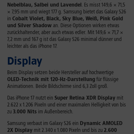
Nebelblau, Salbei und Lavendel
. Es misst 149,6 × 71,5
× 7,95 mm und wiegt 177 g. Samsung bietet das Galaxy S26
in
Cobalt Violet, Black, Sky Blue, Weiß, Pink Gold
und Silver Shadow
an. Diese Optionen wirken etwas
zurückhaltender, aber auch etwas edler. Mit 149,6 × 71,7 ×
7,2 mm und 167 g ist das Galaxy S26 minimal dünner und
leichter als das iPhone 17.
Display
Beim Display setzen beide Hersteller auf hochwertige
OLED-Technik mit 120-Hz-Darstellung
für flüssige
Animationen. Beide Bildschirme sind 6,3 Zoll groß.
Das iPhone 17 nutzt ein
Super Retina XDR Display
mit
2.622 x 1.206 Pixeln und einer maximalen Helligkeit von bis
zu
3.000 Nits
im Außenbereich.
Samsung verbaut im Galaxy S26 ein
Dynamic AMOLED
2X Display
mit 2.340 x 1.080 Pixeln und bis zu
2.600