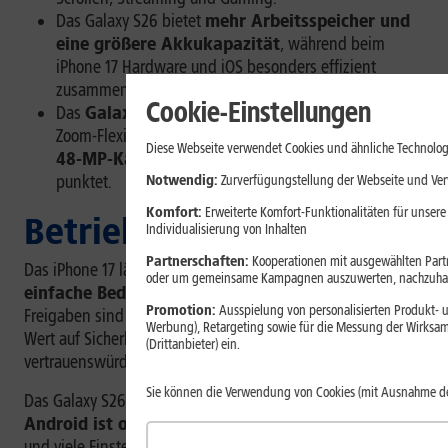
Das Galaxy S26 bietet
mehr Arbeitsspeicher und
eine größere Akkukapazität
, während beim
iPhone 17 Hardware und iOS besonders effizient
zusammenarbeiten.
Cookie-Einstellungen
Das
Galaxy S26
bietet mit seiner
Telekamera
mehr
Zoom-Flexibilität, während das
iPhone 17
mit
zwei
Diese Webseite verwendet Cookies und ähnliche Technolog
48-MP-Kameras
und starker Videoverarbeitung
punktet.
Notwendig:
Zurverfügungstellung der Webseite und Verw
Komfort:
Erweiterte Komfort-Funktionalitäten für unsere
Betriebssysteme
Individualisierung von Inhalten
Partnerschaften:
Kooperationen mit ausgewählten Partne
Das iPhone 17 läuft mit iOS. Der größte Vorteil ist die
oder um gemeinsame Kampagnen auszuwerten, nachzuhal
einfache Bedienung
. Menüs, Updates und App-
Promotion:
Ausspielung von personalisierten Produkt- u
Freigaben sind klar geregelt. Apple legt außerdem großen
Werbung), Retargeting sowie für die Messung der Wirksam
Wert auf Sicherheit. Für viele User ist iOS deshalb besonders
(Drittanbieter) ein.
vertrauenswürdig und leicht zu nutzen.
Sie können die Verwendung von Cookies (mit Ausnahme d
Das Galaxy S26 nutzt Android mit Samsungs One UI.
Android ist offener
. Du kannst Startbildschirm, Apps
und viele Einstellungen stärker individualisieren. Die Apps