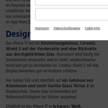
im Playstore werden von Google Play Protect auf
schädliches Verhalten geprüft. Dennoch gilt beim Download
von unbekannten Anbietern hier etwas mehr Vorsicht als
im App Store.
[1]
Impressum
Datenschutzhinweise
Cookie-Infos
Design
Das iPhone 17 hat ein
Aluminiumgehäuse, Ceramic
Shield 2 auf der Vorderseite und eine Rückseite
aus durchgefärbtem Glas
. Aluminium wird häufig bei
Smartphones eingesetzt, weil es stabil, vergleichsweise
leicht und gut zu verarbeiten ist. Ceramic Shield 2 soll das
Display besonders gut vor Kratzern schützen.
Das Galaxy S26 setzt ebenfalls auf
ein Gehäuse aus
Aluminium und nutzt Gorilla Glass Victus 2
als
Displayschutz. Dieses Glas ist besonders auf
Widerstandsfähigkeit bei Stürzen ausgelegt.
Erhältlich ist das iPhone 17 in
Schwarz, Weiß,