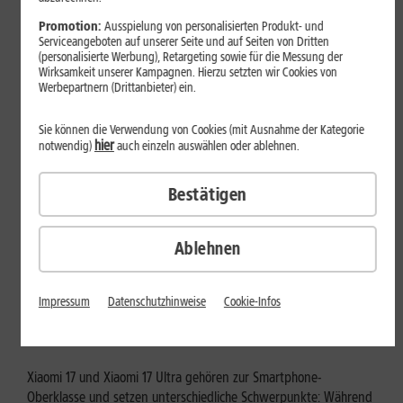
Mehr erfahren
Promotion:
Ausspielung von personalisierten Produkt- und
Serviceangeboten auf unserer Seite und auf Seiten von Dritten
(personalisierte Werbung), Retargeting sowie für die Messung der
Wirksamkeit unserer Kampagnen. Hierzu setzten wir Cookies von
Werbepartnern (Drittanbieter) ein.
Sie können die Verwendung von Cookies (mit Ausnahme der Kategorie
hier
notwendig)
auch einzeln auswählen oder ablehnen.
Bestätigen
Ablehnen
Tests & Vergleiche
Xiaomi 17 vs. Xiaomi 17 Ultra: Für
Impressum
Datenschutzhinweise
Cookie-Infos
wen lohnt sich das Ultra-Modell?
Xiaomi 17 und Xiaomi 17 Ultra gehören zur Smartphone-
Oberklasse und setzen unterschiedliche Schwerpunkte: Während