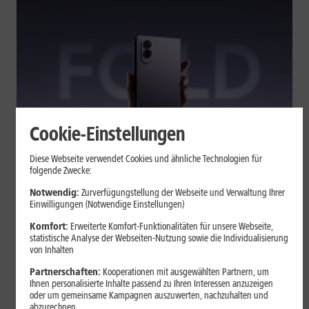
Cookie-Einstellungen
Tests & Vergleiche
Diese Webseite verwendet Cookies und ähnliche Technologien für
folgende Zwecke:
Galaxy Z Fold7 oder Fold8: Was
sich beim neuen Foldable geändert
Notwendig:
Zurverfügungstellung der Webseite und Verwaltung Ihrer
Einwilligungen (Notwendige Einstellungen)
hat
Komfort:
Erweiterte Komfort-Funktionalitäten für unsere Webseite,
statistische Analyse der Webseiten-Nutzung sowie die Individualisierung
von Inhalten
Kompakteres Format, neuer Chip, größerer Akku: Das Galaxy Z
Fold8 setzt andere Schwerpunkte als sein Vorgänger. Wir
Partnerschaften:
Kooperationen mit ausgewählten Partnern, um
zeigen, was Samsung verändert hat, welche Neuerungen im
Ihnen personalisierte Inhalte passend zu Ihren Interessen anzuzeigen
oder um gemeinsame Kampagnen auszuwerten, nachzuhalten und
Alltag zählen und wo das Fold7 Vorteile behält.
abzurechnen.