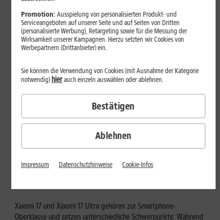
Mehr erfahren
Promotion:
Ausspielung von personalisierten Produkt- und
Serviceangeboten auf unserer Seite und auf Seiten von Dritten
(personalisierte Werbung), Retargeting sowie für die Messung der
Wirksamkeit unserer Kampagnen. Hierzu setzten wir Cookies von
Werbepartnern (Drittanbieter) ein.
Sie können die Verwendung von Cookies (mit Ausnahme der Kategorie
hier
notwendig)
auch einzeln auswählen oder ablehnen.
Bestätigen
Ablehnen
Tests & Vergleiche
Xiaomi 17 vs. Xiaomi 17 Ultra: Für
Impressum
Datenschutzhinweise
Cookie-Infos
wen lohnt sich das Ultra-Modell?
Xiaomi 17 und Xiaomi 17 Ultra gehören zur Smartphone-
Oberklasse und setzen unterschiedliche Schwerpunkte: Während