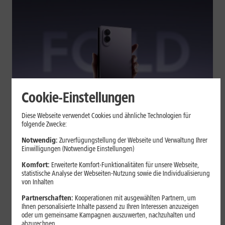
Cookie-Einstellungen
Tests & Vergleiche
Diese Webseite verwendet Cookies und ähnliche Technologien für
folgende Zwecke:
Galaxy Z Fold7 oder Fold8: Was
sich beim neuen Foldable geändert
Notwendig:
Zurverfügungstellung der Webseite und Verwaltung Ihrer
Einwilligungen (Notwendige Einstellungen)
hat
Komfort:
Erweiterte Komfort-Funktionalitäten für unsere Webseite,
statistische Analyse der Webseiten-Nutzung sowie die Individualisierung
von Inhalten
Kompakteres Format, neuer Chip, größerer Akku: Das Galaxy Z
Fold8 setzt andere Schwerpunkte als sein Vorgänger. Wir
Partnerschaften:
Kooperationen mit ausgewählten Partnern, um
zeigen, was Samsung verändert hat, welche Neuerungen im
Ihnen personalisierte Inhalte passend zu Ihren Interessen anzuzeigen
oder um gemeinsame Kampagnen auszuwerten, nachzuhalten und
Alltag zählen und wo das Fold7 Vorteile behält.
abzurechnen.