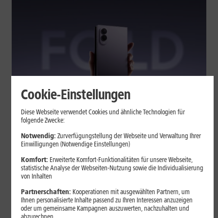
Cookie-Einstellungen
Tests & Vergleiche
Diese Webseite verwendet Cookies und ähnliche Technologien für
folgende Zwecke:
Galaxy Z Fold7 oder Fold8: Was
sich beim neuen Foldable geändert
Notwendig:
Zurverfügungstellung der Webseite und Verwaltung Ihrer
Einwilligungen (Notwendige Einstellungen)
hat
Komfort:
Erweiterte Komfort-Funktionalitäten für unsere Webseite,
statistische Analyse der Webseiten-Nutzung sowie die Individualisierung
von Inhalten
Kompakteres Format, neuer Chip, größerer Akku: Das Galaxy Z
Fold8 setzt andere Schwerpunkte als sein Vorgänger. Wir
Partnerschaften:
Kooperationen mit ausgewählten Partnern, um
zeigen, was Samsung verändert hat, welche Neuerungen im
Ihnen personalisierte Inhalte passend zu Ihren Interessen anzuzeigen
oder um gemeinsame Kampagnen auszuwerten, nachzuhalten und
Alltag zählen und wo das Fold7 Vorteile behält.
abzurechnen.