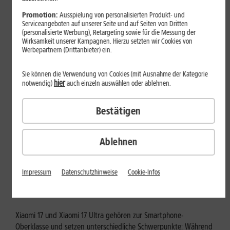
Mehr erfahren
Promotion:
Ausspielung von personalisierten Produkt- und
Serviceangeboten auf unserer Seite und auf Seiten von Dritten
(personalisierte Werbung), Retargeting sowie für die Messung der
Wirksamkeit unserer Kampagnen. Hierzu setzten wir Cookies von
Werbepartnern (Drittanbieter) ein.
Sie können die Verwendung von Cookies (mit Ausnahme der Kategorie
hier
notwendig)
auch einzeln auswählen oder ablehnen.
Bestätigen
Ablehnen
Tests & Vergleiche
Xiaomi 17 vs. Xiaomi 17 Ultra: Für
Impressum
Datenschutzhinweise
Cookie-Infos
wen lohnt sich das Ultra-Modell?
Xiaomi 17 und Xiaomi 17 Ultra gehören zur Smartphone-
Oberklasse und setzen unterschiedliche Schwerpunkte: Während