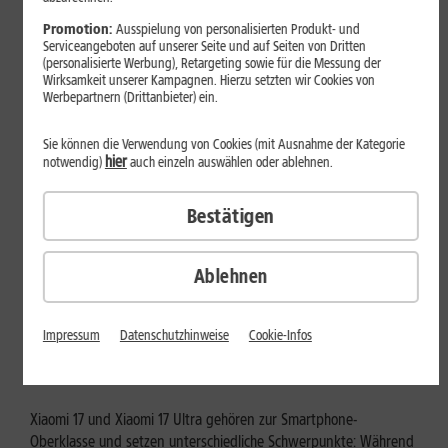
Mehr erfahren
Promotion:
Ausspielung von personalisierten Produkt- und
Serviceangeboten auf unserer Seite und auf Seiten von Dritten
(personalisierte Werbung), Retargeting sowie für die Messung der
Wirksamkeit unserer Kampagnen. Hierzu setzten wir Cookies von
Werbepartnern (Drittanbieter) ein.
Sie können die Verwendung von Cookies (mit Ausnahme der Kategorie
hier
notwendig)
auch einzeln auswählen oder ablehnen.
Bestätigen
Ablehnen
Tests & Vergleiche
Xiaomi 17 vs. Xiaomi 17 Ultra: Für
Impressum
Datenschutzhinweise
Cookie-Infos
wen lohnt sich das Ultra-Modell?
Xiaomi 17 und Xiaomi 17 Ultra gehören zur Smartphone-
Oberklasse und setzen unterschiedliche Schwerpunkte: Während