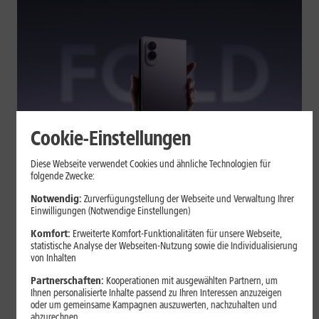
Cookie-Einstellungen
Tests & Vergleiche
Diese Webseite verwendet Cookies und ähnliche Technologien für
folgende Zwecke:
Galaxy Z Fold7 oder Fold8: Was
sich beim neuen Foldable geändert
Notwendig:
Zurverfügungstellung der Webseite und Verwaltung Ihrer
Einwilligungen (Notwendige Einstellungen)
hat
Komfort:
Erweiterte Komfort-Funktionalitäten für unsere Webseite,
statistische Analyse der Webseiten-Nutzung sowie die Individualisierung
von Inhalten
Kompakteres Format, neuer Chip, größerer Akku: Das Galaxy Z
Fold8 setzt andere Schwerpunkte als sein Vorgänger. Wir
Partnerschaften:
Kooperationen mit ausgewählten Partnern, um
zeigen, was Samsung verändert hat, welche Neuerungen im
Ihnen personalisierte Inhalte passend zu Ihren Interessen anzuzeigen
oder um gemeinsame Kampagnen auszuwerten, nachzuhalten und
Alltag zählen und wo das Fold7 Vorteile behält.
abzurechnen.