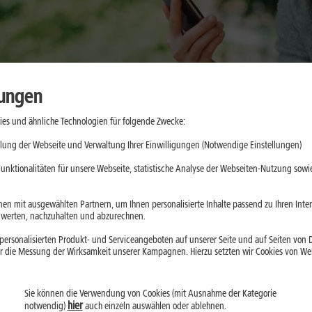
lungen
es und ähnliche Technologien für folgende Zwecke:
lung der Webseite und Verwaltung Ihrer Einwilligungen (Notwendige Einstellungen)
von ab, wie Du Dein Smartphone im Alltag nutzt. Wichtig sind zum 
unktionalitäten für unsere Webseite, statistische Analyse der Webseiten-Nutzung sowie
amilie oder Kinder. Dieser Guide hilft Dir, diese Punkte Schritt fü
dem kompakt, welche 1&1 Tarifoptionen für unterschiedliche Nutzun
en mit ausgewählten Partnern, um Ihnen personalisierte Inhalte passend zu Ihren Int
g erfährst:
erten, nachzuhalten und abzurechnen.
ersonalisierten Produkt- und Serviceangeboten auf unserer Seite und auf Seiten von Dr
zt und erkennst, ob
10 GB, 60 GB, 120 GB oder Unlimited
besse
r die Messung der Wirksamkeit unserer Kampagnen. Hierzu setzten wir Cookies von Werb
en sollte und für welche Nutzung
unterschiedliche Datenvolu
um Beispiel für
Streaming, Hotspot-Nutzung oder mobiles 
Sie können die Verwendung von Cookies (mit Ausnahme der Kategorie
t, Young-Tarife, Kids-Tarife und der Family-Vorteil
bei de
hier
notwendig)
auch einzeln auswählen oder ablehnen.