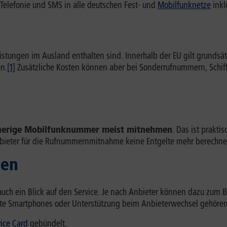
d Telefonie und SMS in alle deutschen Fest- und
Mobilfunknetze
inkl
istungen im Ausland enthalten sind. Innerhalb der EU gilt grundsätz
en.
[1]
Zusätzliche Kosten können aber bei Sonderrufnummern, Schiff
herige Mobilfunknummer meist mitnehmen
. Das ist prakt
Anbieter für die Rufnummernmitnahme keine Entgelte mehr berechne
gen
auch ein Blick auf den Service. Je nach Anbieter können dazu zum B
lte Smartphones oder Unterstützung beim Anbieterwechsel gehören
vice Card
gebündelt.