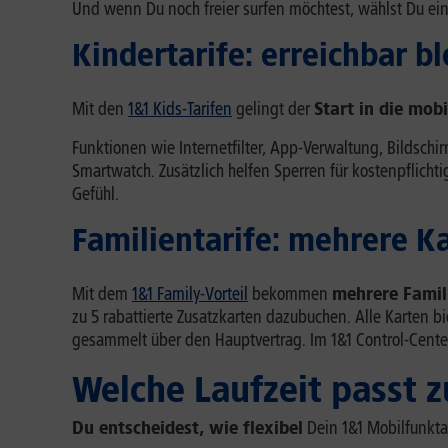
Und wenn Du noch freier surfen möchtest, wählst Du ein
Kindertarife: erreichbar b
Mit den
1&1 Kids-Tarifen
gelingt der
Start in die mobi
Funktionen wie Internetfilter, App-Verwaltung, Bildsch
Smartwatch. Zusätzlich helfen Sperren für kostenpflich
Gefühl.
Familientarife: mehrere K
Mit dem
1&1 Family-Vorteil
bekommen
mehrere Famil
zu 5 rabattierte Zusatzkarten dazubuchen. Alle Karten 
gesammelt über den Hauptvertrag. Im 1&1 Control-Center
Welche Laufzeit passt z
Du entscheidest, wie flexibel
Dein 1&1 Mobilfunktar