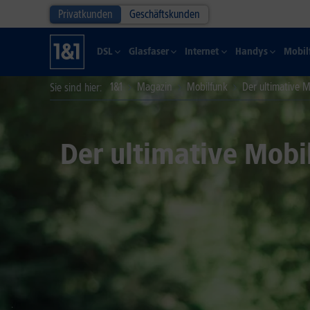
Privatkunden
Geschäftskunden
DSL
Glasfaser
Internet
Handys
Mobil
1&1
Magazin
Mobilfunk
Der ultimative M
Sie sind hier
Der ultimative Mobi