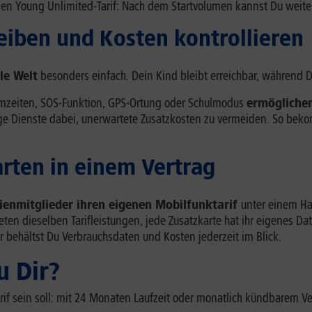
en Young Unlimited-Tarif: Nach dem Startvolumen kannst Du weitere
leiben und Kosten kontrollieren
le Welt
besonders einfach. Dein Kind bleibt erreichbar, während D
irmzeiten, SOS-Funktion, GPS-Ortung oder Schulmodus
ermögliche
tige Dienste dabei, unerwartete Zusatzkosten zu vermeiden. So bek
arten in einem Vertrag
ienmitglieder ihren eigenen Mobilfunktarif
unter einem Ha
bieten dieselben Tarifleistungen, jede Zusatzkarte hat ihr eigenes
 behältst Du Verbrauchsdaten und Kosten jederzeit im Blick.
u Dir?
if sein soll: mit 24 Monaten Laufzeit oder monatlich kündbarem Ve