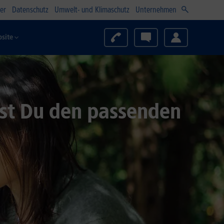
er
Datenschutz
Umwelt- und Klimaschutz
Unternehmen
site
est Du den passenden