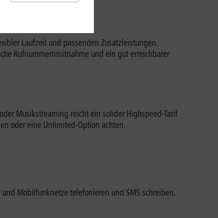
enthalten?
exibler Laufzeit und passenden Zusatzleistungen.
infache Rufnummernmitnahme und ein gut erreichbarer
 oder Musikstreaming reicht ein solider Highspeed-Tarif
men oder eine Unlimited-Option achten.
- und Mobilfunknetze telefonieren und SMS schreiben,