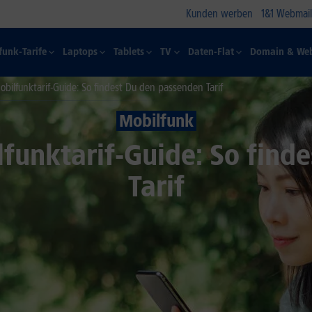
Kunden werben
1&1 Webmail
funk-Tarife
Laptops
Tablets
TV
Daten-Flat
Domain & Web
obilfunktarif-Guide: So findest Du den passenden Tarif
Mobilfunk
lfunktarif-Guide: So find
Tarif