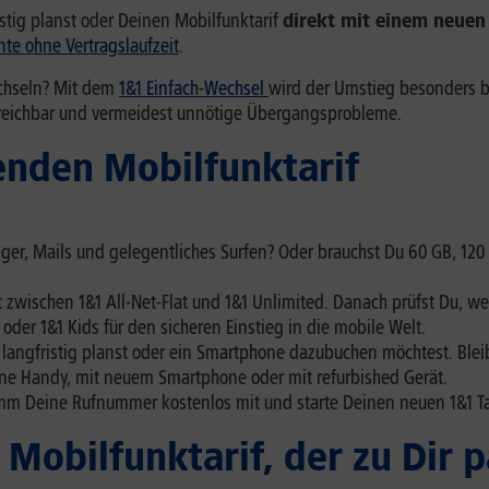
istig planst oder Deinen Mobilfunktarif
direkt mit einem neue
nte ohne Vertragslaufzeit
.
echseln? Mit dem
1&1 Einfach-Wechsel
wird der Umstieg besonders 
 erreichbar und vermeidest unnötige Übergangsprobleme.
enden Mobilfunktarif
ger, Mails und gelegentliches Surfen? Oder brauchst Du 60 GB, 120 
zwischen 1&1 All-Net-Flat und 1&1 Unlimited. Danach prüfst Du, welch
oder 1&1 Kids für den sicheren Einstieg in die mobile Welt.
angfristig planst oder ein Smartphone dazubuchen möchtest. Bleib 
ne Handy, mit neuem Smartphone oder mit refurbished Gerät.
mm Deine Rufnummer kostenlos mit und starte Deinen neuen 1&1 T
 Mobilfunktarif, der zu Dir p