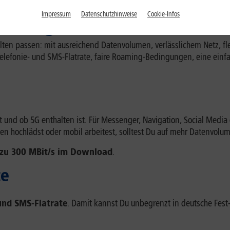
 Deine
Rufnummer kostenlos mitnehmen
kannst.
Impressum
Datenschutzhinweise
Cookie-Infos
e ein guter Mobilfunktarif 
alten passen: mit ausreichend Datenvolumen, verlässlichem Netz, fl
e Telefonie- und SMS-Flatrate, faire Roaming-Bedingungen, eine e
et und ob 5G enthalten ist. Für Messenger, Navigation, Social Media
en hochlädst oder mobil arbeitest, solltest Du auf mehr Datenvolu
 zu 300 MBit/s im Download
.
te
 und SMS-Flatrate
. Damit kannst Du unbegrenzt in deutsche Fest