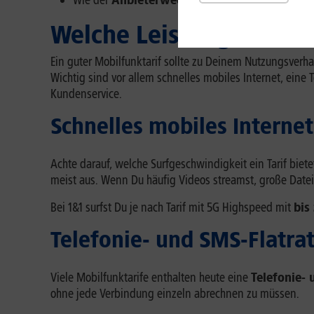
Wie der
Anbieterwechsel
abläuft und warum Du
Welche Leistungen sollt
Ein guter Mobilfunktarif sollte zu Deinem Nutzungsverh
Wichtig sind vor allem schnelles mobiles Internet, ein
Kundenservice.
Schnelles mobiles Internet
Achte darauf, welche Surfgeschwindigkeit ein Tarif biet
meist aus. Wenn Du häufig Videos streamst, große Datei
Bei 1&1 surfst Du je nach Tarif mit 5G Highspeed mit
bis
Telefonie- und SMS-Flatra
Viele Mobilfunktarife enthalten heute eine
Telefonie-
ohne jede Verbindung einzeln abrechnen zu müssen.