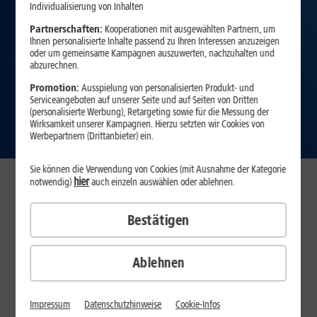
Individualisierung von Inhalten
Partnerschaften:
Kooperationen mit ausgewählten Partnern, um
Ihnen personalisierte Inhalte passend zu Ihren Interessen anzuzeigen
oder um gemeinsame Kampagnen auszuwerten, nachzuhalten und
abzurechnen.
Promotion:
Ausspielung von personalisierten Produkt- und
Serviceangeboten auf unserer Seite und auf Seiten von Dritten
(personalisierte Werbung), Retargeting sowie für die Messung der
Zu den Services
Wirksamkeit unserer Kampagnen. Hierzu setzten wir Cookies von
Werbepartnern (Drittanbieter) ein.
Sie können die Verwendung von Cookies (mit Ausnahme der Kategorie
hier
notwendig)
auch einzeln auswählen oder ablehnen.
Neben den aktuellsten Geräten, Top-Qualität und günstigen
Preisen bietet Ihnen 1&1 zusätzlich exzellente Service-Leistungen,
die es so nur bei uns gibt – mit der 1&1 Service Card Mobilfunk.
Bestätigen
24 h Austausch-Service
30 Tage tes
Overnight-Lieferung
Ablehnen
Overnight-Lieferung
Impressum
Datenschutzhinweise
Cookie-Infos
Heute bestellt, schon morgen telefonieren und surfen – ohne