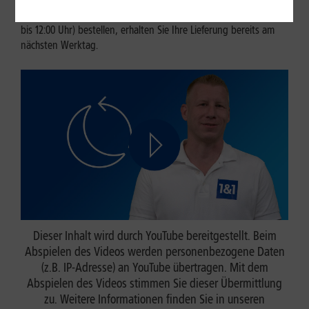
zusätzliche Kosten. Wenn Sie werktags bis 20:00 Uhr (samstags
bis 12:00 Uhr) bestellen, erhalten Sie Ihre Lieferung bereits am
nächsten Werktag.
Dieser Inhalt wird durch YouTube bereitgestellt. Beim
Abspielen des Videos werden personenbezogene Daten
(z.B. IP-Adresse) an YouTube übertragen. Mit dem
Abspielen des Videos stimmen Sie dieser Übermittlung
zu. Weitere Informationen finden Sie in unseren