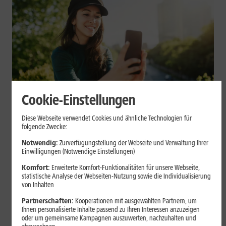
Cookie-Einstellungen
Mobilfunk
Diese Webseite verwendet Cookies und ähnliche Technologien für
Datenvolumen sparen: Praktische
folgende Zwecke:
Tipps für Dein Smartphone
Notwendig:
Zurverfügungstellung der Webseite und Verwaltung Ihrer
Einwilligungen (Notwendige Einstellungen)
Videos, Social Media, Cloud-Backups und App-Updates können
Komfort:
Erweiterte Komfort-Funktionalitäten für unsere Webseite,
statistische Analyse der Webseiten-Nutzung sowie die Individualisierung
Dein mobiles Datenvolumen schnell belasten. Mit einigen
von Inhalten
Einstellungen auf iPhone und Android kannst Du Deinen
Verbrauch begrenzen.
Partnerschaften:
Kooperationen mit ausgewählten Partnern, um
Ihnen personalisierte Inhalte passend zu Ihren Interessen anzuzeigen
oder um gemeinsame Kampagnen auszuwerten, nachzuhalten und
Mehr erfahren