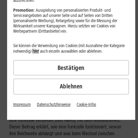
abzurechnen.
Promotion:
Ausspielung von personalisierten Produkt- und
Serviceangeboten auf unserer Seite und auf Seiten von Dritten
(personalisierte Werbung), Retargeting sowie für die Messung der
Wirksamkeit unserer Kampagnen. Hierzu setzten wir Cookies von
Werbepartnern (Drittanbieter) ein.
Sie können die Verwendung von Cookies (mit Ausnahme der Kategorie
hier
notwendig)
auch einzeln auswählen oder ablehnen.
Bestätigen
Mobilfunk
Ablehnen
Wie funktioniert eine Funkzelle im
Mobilfunk?
Impressum
Datenschutzhinweise
Cookie-Infos
Eine Funkzelle verbindet Dein Handy mit dem Mobilfunknetz.
Dieser Beitrag erklärt, wie eine Funkzelle funktioniert, wovon
ihre Reichweite abhängt und was beim Wechsel zwischen