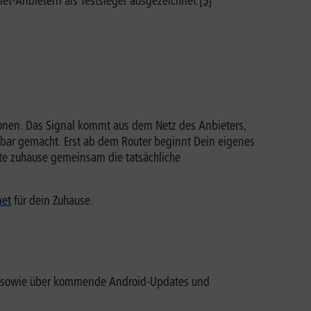
et-Anbietern als Testsieger ausgezeichnet.
[5]
ionen. Das Signal kommt aus dem Netz des Anbieters,
bar gemacht. Erst ab dem Router beginnt Dein eigenes
e zuhause gemeinsam die tatsächliche
net
für dein Zuhause.
Co. sowie über kommende Android-Updates und