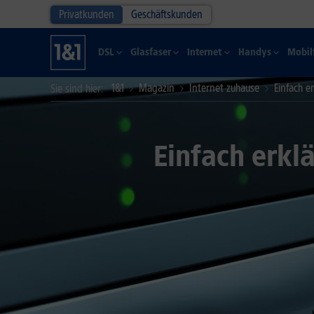
Privatkunden
Geschäftskunden
DSL
Glasfaser
Internet
Handys
Mobil
1&1
Magazin
Internet zuhause
Einfach e
Sie sind hier
Einfach erklä