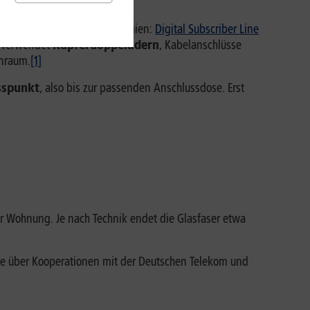
ibt es drei gängige Technologien:
Digital Subscriber Line
verwendet
Kupferdoppeladern
, Kabelanschlüsse
hnraum.
[1]
sspunkt
, also bis zur passenden Anschlussdose. Erst
r Wohnung. Je nach Technik endet die Glasfaser etwa
ie über Kooperationen mit der Deutschen Telekom und