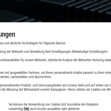
lungen
es und ähnliche Technologien für folgende Zwecke:
lung der Webseite und Verwaltung Ihrer Einwilligungen (Notwendige Einstellungen)
ffentlichen Telekommunikationsnetz. Damit aus dieser Verbindung 
unktionalitäten für unsere Webseite, statistische Analyse der Webseiten-Nutzung sowie
m oder ONT, Router sowie LAN und WLAN im Heimnetz. Dieser Beitra
trag erfährst:
en mit ausgewählten Partnern, um Ihnen personalisierte Inhalte passend zu Ihren Int
erten, nachzuhalten und abzurechnen.
sspunkt liegt und warum das Heimnetz erst hinter dem Router begin
ersonalisierten Produkt- und Serviceangeboten auf unserer Seite und auf Seiten von Dr
äudeverteiler spielen und wann ein Techniker-Termin erforderlich 
r die Messung der Wirksamkeit unserer Kampagnen. Hierzu setzten wir Cookies von Werb
terschiedliche Aufgaben erfüllen und wie sie zusammenspielen.
men und welche Faktoren die nutzbare Geschwindigkeit am Gerät
Sie können die Verwendung von Cookies (mit Ausnahme der Kategorie
hier
notwendig)
auch einzeln auswählen oder ablehnen.