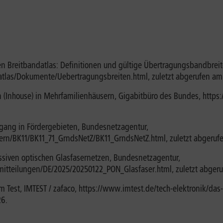
en Breitbandatlas: Definitionen und gültige Übertragungsbandbrei
las/Dokumente/Uebertragungsbreiten.html, zuletzt abgerufen am 
(Inhouse) in Mehrfamilienhäusern, Gigabitbüro des Bundes, https
gang in Fördergebieten, Bundesnetzagentur,
n/BK11/BK11_71_GrndsNetZ/BK11_GrndsNetZ.html, zuletzt abgeruf
assiven optischen Glasfasernetzen, Bundesnetzagentur,
tteilungen/DE/2025/20250122_PON_Glasfaser.html, zuletzt abgeru
im Test, IMTEST / zafaco, https://www.imtest.de/tech-elektronik/das
26.