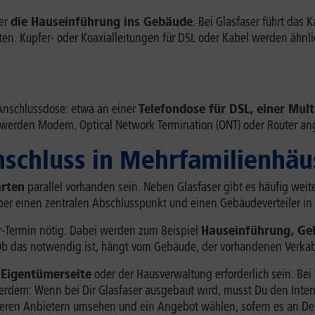
ber
die Hauseinführung ins Gebäude
. Bei Glasfaser führt das
ten. Kupfer- oder Koaxialleitungen für DSL oder Kabel werden ähn
Anschlussdose: etwa an einer
Telefondose für DSL, einer Mul
 werden Modem, Optical Network Termination (ONT) oder Router an
nschluss in Mehrfamilienhäus
rten
parallel vorhanden sein. Neben Glasfaser gibt es häufig weite
 über einen zentralen Abschlusspunkt und einen Gebäudeverteiler i
er-Termin nötig. Dabei werden zum Beispiel
Hauseinführung, Geb
t. Ob das notwendig ist, hängt vom Gebäude, der vorhandenen Verk
Eigentümerseite
oder der Hausverwaltung erforderlich sein. Bei
ßerdem: Wenn bei Dir Glasfaser ausgebaut wird, musst Du den Inte
deren Anbietern umsehen und ein Angebot wählen, sofern es an Dei