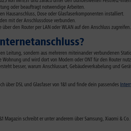
025 von IMTEST und zafaco unter den bundesweiten Festnetz-Intern
eitung oder beauftragt notwendige Arbeiten.
den Hausanschluss, Dose oder Glasfaserkomponenten installiert.
en mit der Anschlussdose verbunden.
 über den Router per LAN oder WLAN auf den Anschluss zugreifen.
 Internetanschluss?
zelnen Leitung, sondern aus mehreren miteinander verbundenen Stat
e Wohnung und wird dort von Modem oder ONT für den Router nutz
steht besser, warum Anschlussart, Gebäudeverkabelung und Gerät
ch über DSL und Glasfaser von 1&1 und finde dein passendes
Inter
 1&1 Magazin schreibt er unter anderem über Samsung, Xiaomi & 