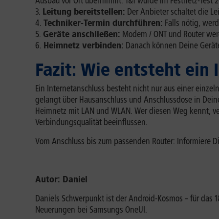
Ausbau vor Ort übernimmt. 1&1 wurde im Festnetz-Test 2
Leitung bereitstellen:
Der Anbieter schaltet die L
Techniker-Termin durchführen:
Falls nötig, wer
Geräte anschließen:
Modem / ONT und Router werd
Heimnetz verbinden:
Danach können Deine Geräte
Fazit: Wie entsteht ein
Ein Internetanschluss besteht nicht nur aus einer ein
gelangt über Hausanschluss und Anschlussdose in Dein
Heimnetz mit LAN und WLAN. Wer diesen Weg kennt, ver
Verbindungsqualität beeinflussen.
Vom Anschluss bis zum passenden Router: Informiere Di
Autor: Daniel
Daniels Schwerpunkt ist der Android-Kosmos – für das
Neuerungen bei Samsungs OneUI.