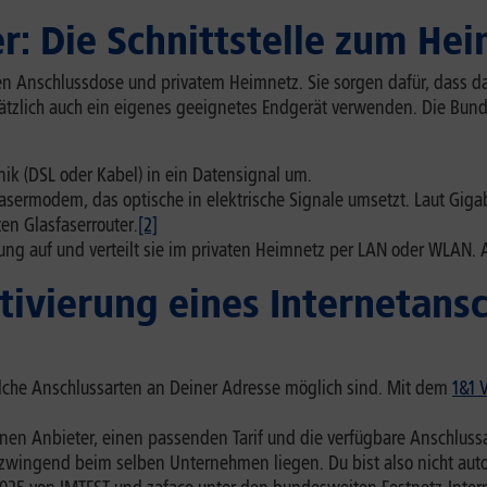
: Die Schnittstelle zum He
en Anschlussdose und privatem Heimnetz. Sie sorgen dafür, dass da
zlich auch ein eigenes geeignetes Endgerät verwenden. Die Bunde
ik (DSL oder Kabel) in ein Datensignal um.
fasermodem, das optische in elektrische Signale umsetzt. Laut Gig
en Glasfaserrouter.
[2]
ng auf und verteilt sie im privaten Heimnetz per LAN oder WLAN. 
tivierung eines Internetans
elche Anschlussarten an Deiner Adresse möglich sind. Mit dem
1&1 
inen Anbieter, einen passenden Tarif und die verfügbare Anschlussar
t zwingend beim selben Unternehmen liegen. Du bist also nicht au