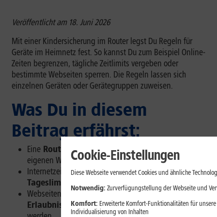
Veröffentlicht am 18. Juni 2026
Mit einer Kindersicherung im Router legst Du Regeln für
Geräte im Heimnetz fest. So kannst Du zum Beispiel Online-
Zeiten begrenzen, tägliche Zeitlimits vergeben oder
bestimmte Webseiten sperren. Die Regeln lassen sich
einzelnen Geräten oder Gerätegruppen zuweisen.
Was Du in diesem
Beitrag erfährst:
Eine
Router-Kindersicherung
gilt für Geräte im
Cookie-Einstellungen
eigenen WLAN oder Heimnetz.
Internetzeiten lassen sich per
Zeitplan oder
Diese Webseite verwendet Cookies und ähnliche Technolog
Tageslimit
begrenzen.
Notwendig:
Zurverfügungstellung der Webseite und Verw
Webseiten können über
Sperrlisten,
Erlaubnislisten oder Inhaltsfilter
blockiert
Komfort:
Erweiterte Komfort-Funktionalitäten für unsere
Individualisierung von Inhalten
werden.