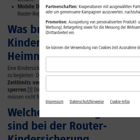
Mobile Daten und fremde WLANs
umgehen
Partnerschaften:
Kooperationen mit ausgewählten Partne
oder um gemeinsame Kampagnen auszuwerten, nachzuhal
Router-Regeln.
Promotion:
Ausspielung von personalisierten Produkt- u
Was bringt eine
Werbung), Retargeting sowie für die Messung der Wirksam
(Drittanbieter) ein.
Kindersicherung im
Sie können die Verwendung von Cookies (mit Ausnahme d
Heimnetzwerk?
Eine Kindersicherung hilft Dir, die Internetnutzung besser
zu begleiten: Du
kannst Online-Zeiten festlegen,
Zeitlimits vergeben und bestimmte Webseiten
sperren
.
[1]
Diese Regeln greifen direkt im
Heimnetz
und
müssen nicht für jedes Gerät einzeln eingerichtet werden.
Impressum
Datenschutzhinweise
Cookie-Infos
Welche Einstellungen
sind bei der Router-
Kindersicherung